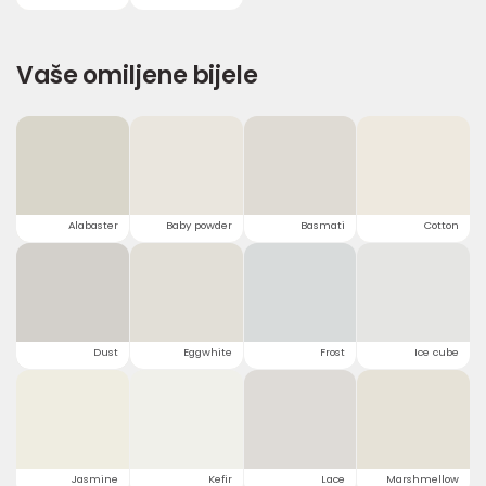
Vaše omiljene bijele
Alabaster
Baby powder
Basmati
Cotton
Dust
Eggwhite
Frost
Ice cube
Jasmine
Kefir
Lace
Marshmellow