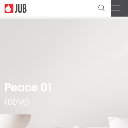
Peace 01
(001W)