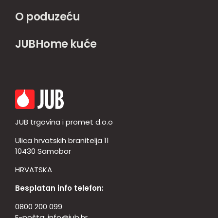
O poduzeću
JUBHome kuće
JUB trgovina i promet d.o.o
Ulica hrvatskih branitelja 11
10430 Samobor
HRVATSKA
Besplatan info telefon:
0800 200 099
E-pošta:
info@jub.hr