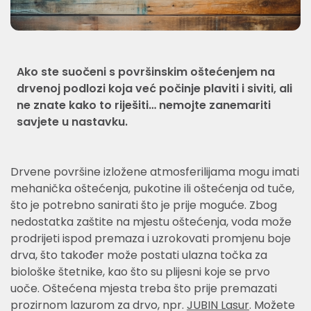
Ako ste suočeni s površinskim oštećenjem na
drvenoj podlozi koja već počinje plaviti i siviti, ali
ne znate kako to riješiti… nemojte zanemariti
savjete u nastavku.
Drvene površine izložene atmosferilijama mogu imati
mehanička oštećenja, pukotine ili oštećenja od tuče,
što je potrebno sanirati što je prije moguće. Zbog
nedostatka zaštite na mjestu oštećenja, voda može
prodrijeti ispod premaza i uzrokovati promjenu boje
drva, što također može postati ulazna točka za
biološke štetnike, kao što su plijesni koje se prvo
uoče. Oštećena mjesta treba što prije premazati
prozirnom lazurom za drvo, npr.
JUBIN Lasur
. Možete