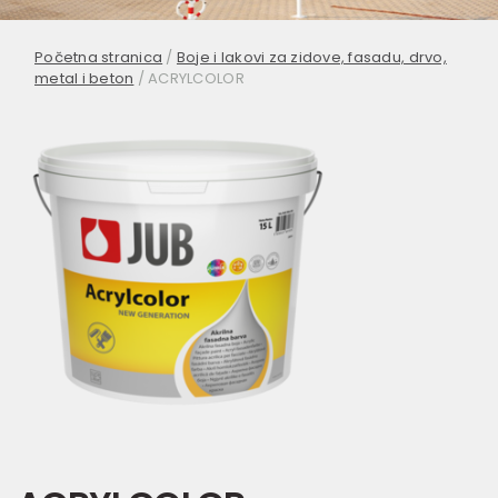
Početna stranica
/
Boje i lakovi za zidove, fasadu, drvo,
metal i beton
/
ACRYLCOLOR