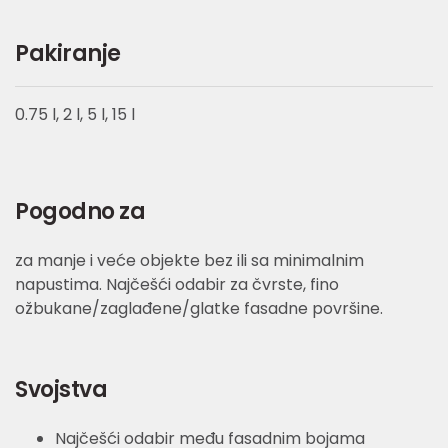
Pakiranje
0.75 l, 2 l, 5 l, 15 l
Pogodno za
za manje i veće objekte bez ili sa minimalnim
napustima. Najčešći odabir za čvrste, fino
ožbukane/zaglađene/glatke fasadne površine.
Svojstva
Najčešći odabir među fasadnim bojama