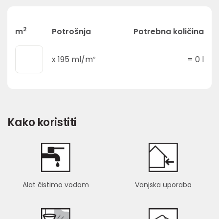
2
m
Potrošnja
Potrebna količina
x
195
ml/m²
=
0
l
Kako koristiti
Alat čistimo vodom
Vanjska uporaba