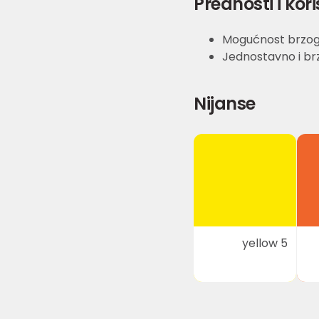
Prednosti i kori
Mogućnost brzog 
Jednostavno i brz
Nijanse
yellow 5