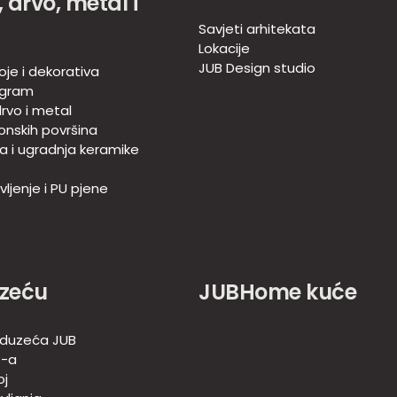
 drvo, metal i
Savjeti arhitekata
Lokacije
JUB Design studio
oje i dekorativa
ogram
rvo i metal
onskih površina
ja i ugradnja keramike
ljenje i PU pjene
zeću
JUBHome kuće
duzeća JUB
B-a
oj