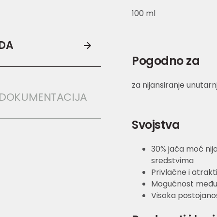
100 ml
ODA
Pogodno za
za nijansiranje unutarnj
 DOKUMENTACIJA
Svojstva
30% jača moć nija
sredstvima
Privlačne i atrakt
Mogućnost među
Visoka postojanos