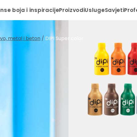
anse boja i inspiracije
Proizvodi
Usluge
Savjeti
Prof
drvo, metal i beton
/
DIPI Super color