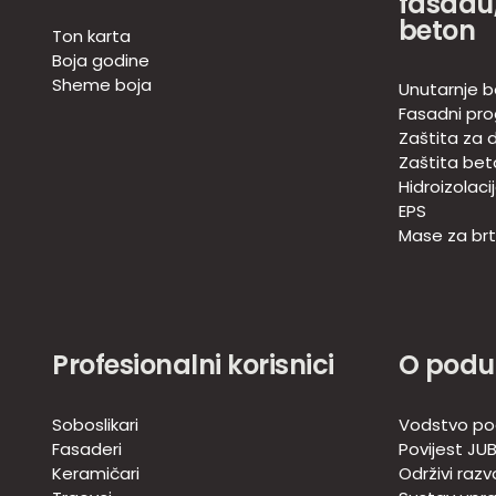
fasadu,
beton
Ton karta
Boja godine
Sheme boja
Unutarnje b
Fasadni pr
Zaštita za d
Zaštita bet
Hidroizolaci
EPS
Mase za brtv
Profesionalni korisnici
O podu
Soboslikari
Vodstvo po
Fasaderi
Povijest JU
Keramičari
Održivi razv