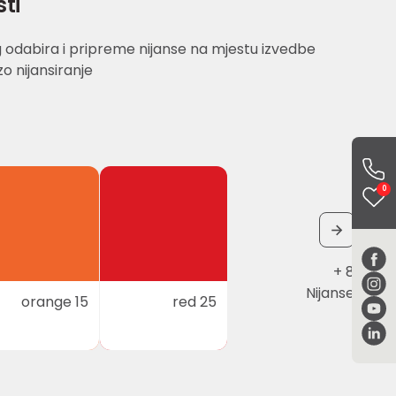
sti
odabira i pripreme nijanse na mjestu izvedbe
o nijansiranje
0
+ 8
Nijanse
orange 15
red 25