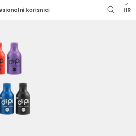
HR
esionalni korisnici