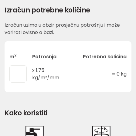
Izračun potrebne količine
Izračun uzima u obzir prosječnu potrošnju i može
varirati ovisno o bazi.
2
m
Potrošnja
Potrebna količina
x
1.75
=
0
kg
kg/m²/mm
Kako koristiti