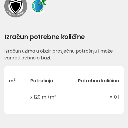
Izračun potrebne količine
Izračun uzima u obzir prosječnu potrošnju i može
varirati ovisno o bazi.
2
m
Potrošnja
Potrebna količina
x
120
ml/m²
=
0
l