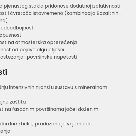
od pjenastog stakla pridonose dodatnoj izolativnosti
nost i čvrstoća istovremeno (kombinacija Bazaltnih i
ana)
 vodoodbojnost
opusnost
ost na atmosferska opterećenja
st od pojave algi i plijesni
astezanja i površinske napetosti
sti
ju intenzivnih nijansi u sustavu s mineralnom
jna zaštita
t na fasadnim površinama jače izloženim
dardne žbuke, produženo je vrijeme do
janja