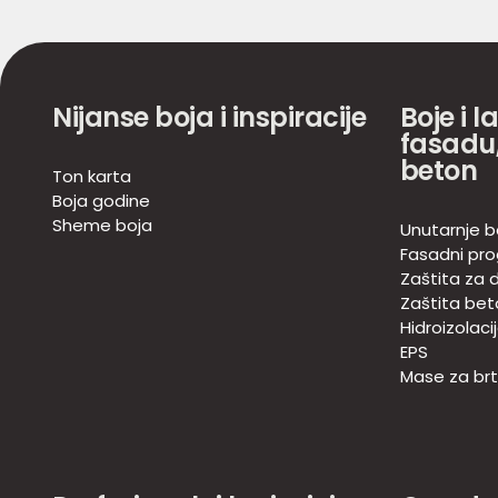
Nijanse boja i inspiracije
Boje i l
fasadu,
beton
Ton karta
Boja godine
Sheme boja
Unutarnje b
Fasadni pr
Zaštita za d
Zaštita bet
Hidroizolaci
EPS
Mase za brtv