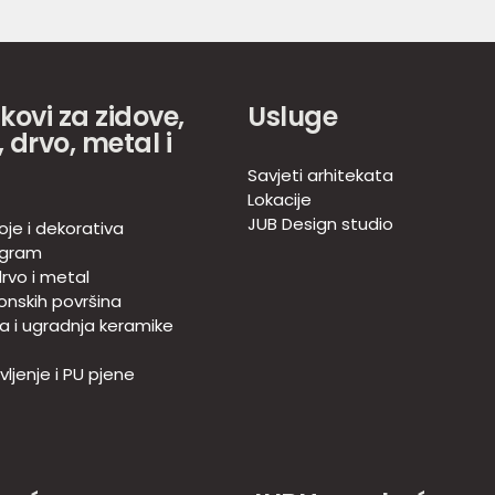
akovi za zidove,
Usluge
 drvo, metal i
Savjeti arhitekata
Lokacije
JUB Design studio
oje i dekorativa
ogram
rvo i metal
onskih površina
ja i ugradnja keramike
ljenje i PU pjene