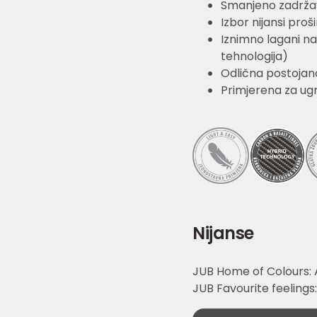
Smanjeno zadržava
Izbor nijansi proš
Iznimno lagani na
tehnologija)
Odlična postojan
Primjerena za ug
Nijanse
JUB Home of Colours: A
JUB Favourite feelings