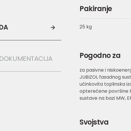
Pakiranje
ODA
25 kg
Pogodno za
 DOKUMENTACIJA
za pasivne i niskoenerg
JUBIZOL fasadnog susta
učinkovita toplinska iz
opterećene površine te
sustave na bazi MW, EP
Svojstva