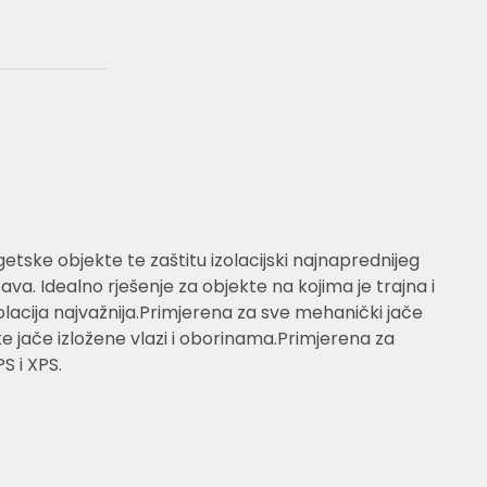
etske objekte te zaštitu izolacijski najnaprednijeg
va. Idealno rješenje za objekte na kojima je trajna i
olacija najvažnija.Primjerena za sve mehanički jače
 jače izložene vlazi i oborinama.Primjerena za
S i XPS.