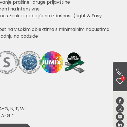
nje prašine i druge prljavštine
iren i na intenzivne
nos žbuke i poboljšana izdašnost (Light & Easy
ost na visokim objektima s minimalnim napustima
radnju na podzide
0
-G, N, T, W
: A-G *