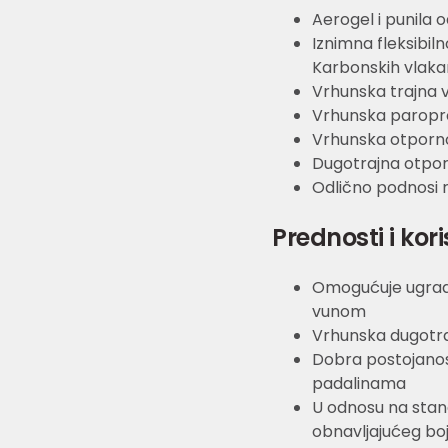
Aerogel i punila 
Iznimna fleksibil
Karbonskih vlak
Vrhunska trajna
Vrhunska paropr
Vrhunska otporn
Dugotrajna otporno
Odlično podnosi r
Prednosti i kori
Omogućuje ugradn
vunom
Vrhunska dugotra
Dobra postojanos
padalinama
U odnosu na stan
obnavljajućeg bo