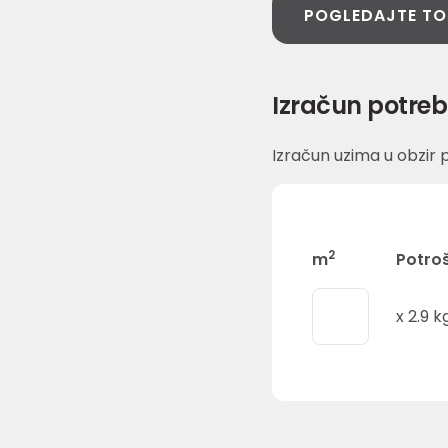
POGLEDAJTE TO
Izračun potreb
Izračun uzima u obzir p
2
m
Potro
x
2.9
k