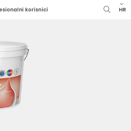
HR
esionalni korisnici