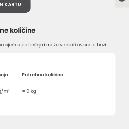
N KARTU
ne količine
rosječnu potrošnju i može varirati ovisno o bazi.
šnja
Potrebna količina
g/m²
=
0
kg