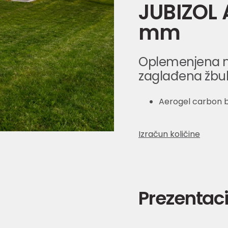
JUBIZOL A
mm
Oplemenjena m
zaglađena žbu
Aerogel carbon b
Izračun količine
Prezentaci