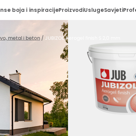
anse boja i inspiracije
Proizvodi
Usluge
Savjeti
Prof
drvo, metal i beton
/
JUBIZOL Aerogel finish S 2,0 mm