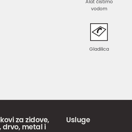
Alat čistimo
vodom
Gladilica
akovi za zidove,
Usluge
 drvo, metal i