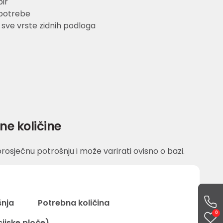
ir
potrebe
sve vrste zidnih podloga
ne količine
rosječnu potrošnju i može varirati ovisno o bazi.
šnja
Potrebna količina
0
acijske ploče)