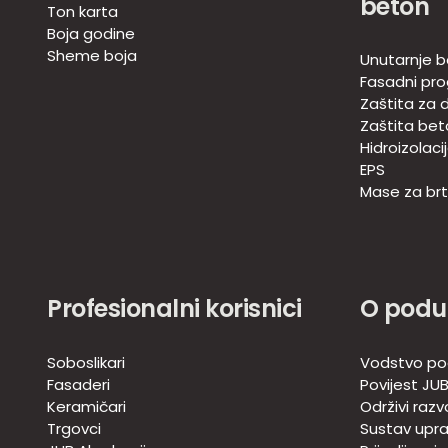
beton
Ton karta
Boja godine
Sheme boja
Unutarnje b
Fasadni pr
Zaštita za d
Zaštita bet
Hidroizolaci
EPS
Mase za brtv
Profesionalni korisnici
O podu
Soboslikari
Vodstvo po
Fasaderi
Povijest JU
Keramičari
Održivi razv
Trgovci
Sustav upra