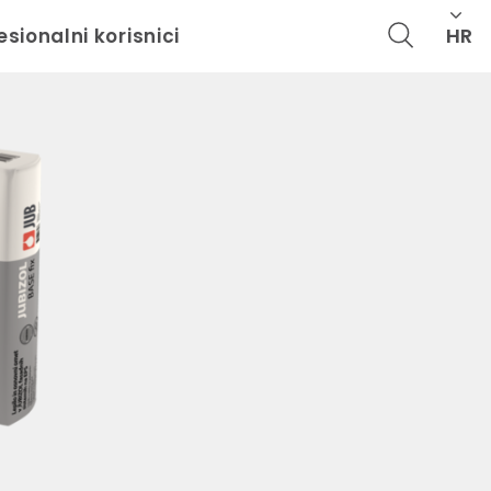
HR
esionalni korisnici