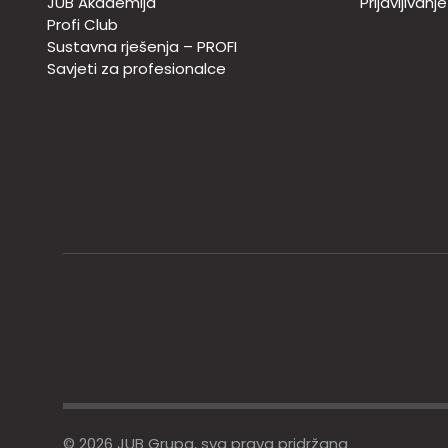
JUB Akademija
Prijavljivanj
Profi Club
Sustavna rješenja – PROFI
Savjeti za profesionalce
© 2026 JUB Grupa, sva prava pridržana