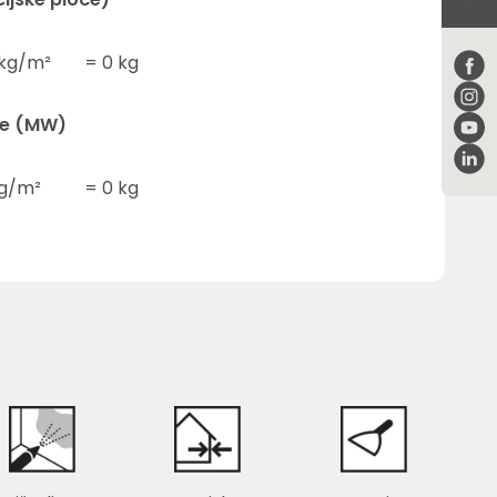
kg/m²
=
0
kg
je (MW)
g/m²
=
0
kg