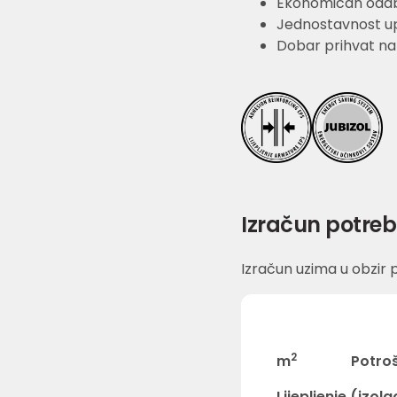
Ekonomičan odab
Jednostavnost u
Dobar prihvat na 
Izračun potreb
Izračun uzima u obzir p
2
m
Potro
Lijepljenje (izol