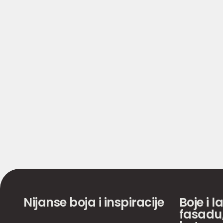
Nijanse boja i inspiracije
Boje i l
fasadu,