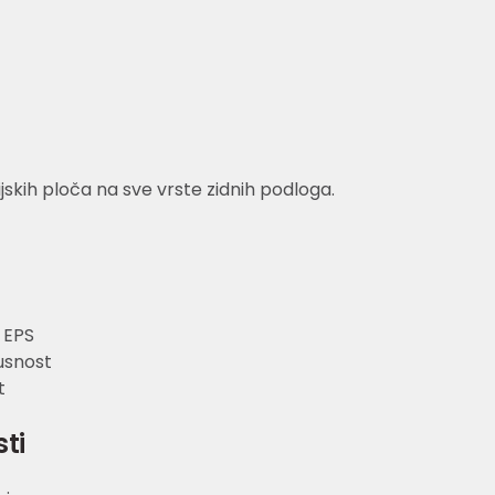
cijskih ploča na sve vrste zidnih podloga.
 EPS
usnost
t
sti