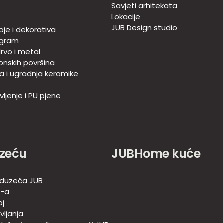
Savjeti arhitekata
Lokacije
JUB Design studio
oje i dekorativa
ogram
rvo i metal
onskih površina
ja i ugradnja keramike
ljenje i PU pjene
zeću
JUBHome kuće
duzeća JUB
B-a
oj
vljanja