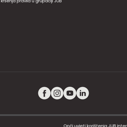
e kršenja pravila u grupaciji JUB
Opći uvjeti korištenja JUB inte