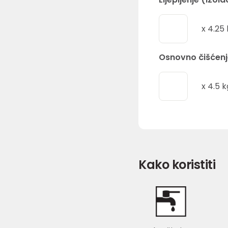
x
4.25
Osnovno čišćen
x
4.5
k
Kako koristiti