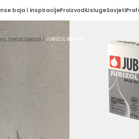
anse boja i inspiracije
Proizvodi
Usluge
Savjeti
Prof
drvo, metal i beton
/
JUBIZOL Base fix