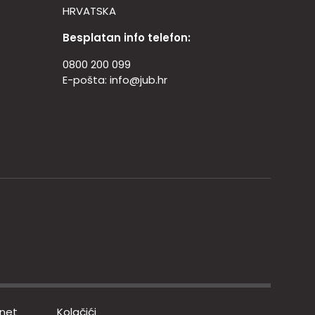
HRVATSKA
Besplatan info telefon:
0800 200 099
E-pošta:
info@jub.hr
rnet
Kolačići