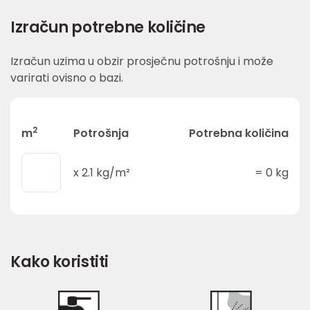
Izračun potrebne količine
Izračun uzima u obzir prosječnu potrošnju i može
varirati ovisno o bazi.
2
m
Potrošnja
Potrebna količina
x
2.1
kg/m²
=
0
kg
Kako koristiti