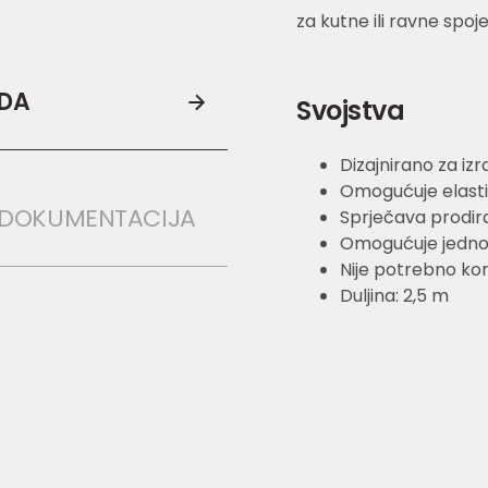
za kutne ili ravne spoj
ODA
Svojstva
Dizajnirano za izr
Omogućuje elastič
 DOKUMENTACIJA
Sprječava prodira
Omogućuje jednos
Nije potrebno koris
Duljina: 2,5 m