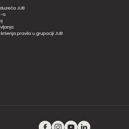
duzeća JUB
B-a
oj
vljanja
e kršenja pravila u grupaciji JUB