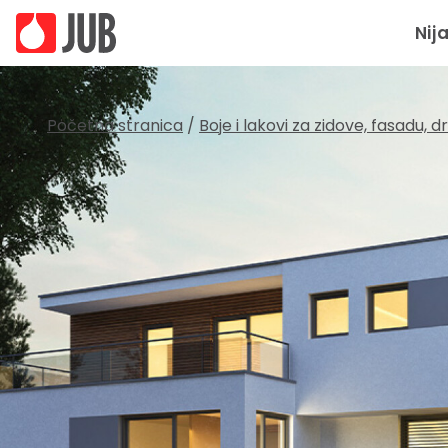
Nij
Početna stranica
/
Boje i lakovi za zidove, fasadu, 