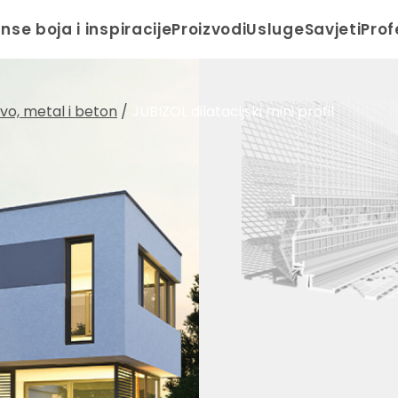
anse boja i inspiracije
Proizvodi
Usluge
Savjeti
Prof
drvo, metal i beton
/
JUBIZOL dilatacijski mini profil