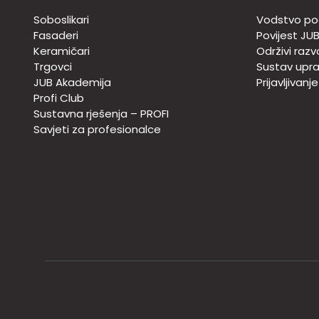
Soboslikari
Vodstvo po
Fasaderi
Povijest JU
Keramičari
Održivi razv
Trgovci
Sustav upra
JUB Akademija
Prijavljivanj
Profi Club
Sustavna rješenja – PROFI
Savjeti za profesionalce