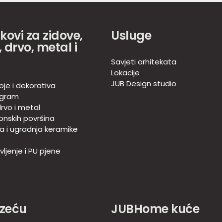
akovi za zidove,
Usluge
 drvo, metal i
Savjeti arhitekata
Lokacije
JUB Design studio
oje i dekorativa
ogram
rvo i metal
onskih površina
ja i ugradnja keramike
ljenje i PU pjene
zeću
JUBHome kuće