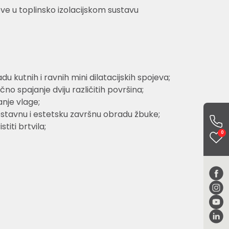
eve u toplinsko izolacijskom sustavu
adu kutnih i ravnih mini dilatacijskih spojeva;
no spajanje dviju različitih površina;
nje vlage;
tavnu i estetsku završnu obradu žbuke;
titi brtvila;
0