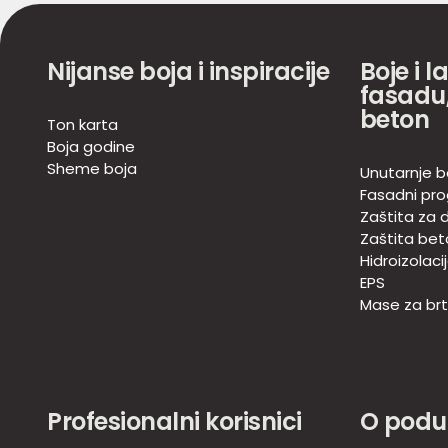
Nijanse boja i inspiracije
Boje i l
fasadu,
beton
Ton karta
Boja godine
Sheme boja
Unutarnje b
Fasadni pr
Zaštita za d
Zaštita bet
Hidroizolaci
EPS
Mase za brtv
Profesionalni korisnici
O podu