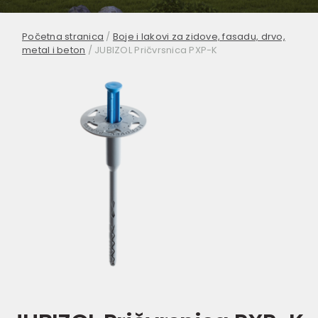
Početna stranica
/
Boje i lakovi za zidove, fasadu, drvo,
metal i beton
/
JUBIZOL Pričvrsnica PXP-K