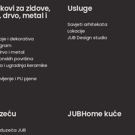
akovi za zidove,
Usluge
 drvo, metal i
Savjeti arhitekata
Lokacije
JUB Design studio
oje i dekorativa
ogram
rvo i metal
onskih površina
ja i ugradnja keramike
ljenje i PU pjene
zeću
JUBHome kuće
duzeća JUB