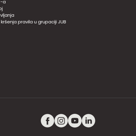
B-a
oj
vljanja
e kršenja pravila u grupaciji JUB