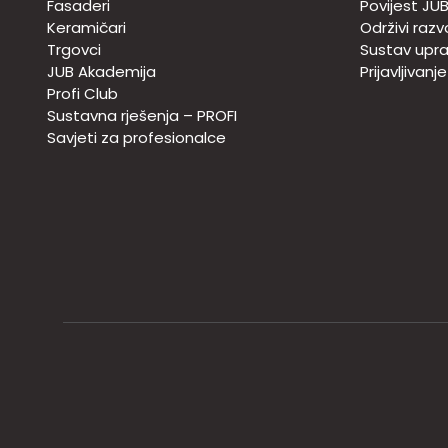
Fasaderi
Povijest JU
Keramičari
Održivi razv
Trgovci
Sustav upra
JUB Akademija
Prijavljivanj
Profi Club
Sustavna rješenja – PROFI
Savjeti za profesionalce