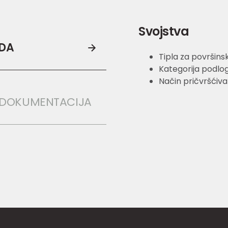
Svojstva
ODA
Tipla za površins
Kategorija podloga
Način pričvršćiva
 DOKUMENTACIJA