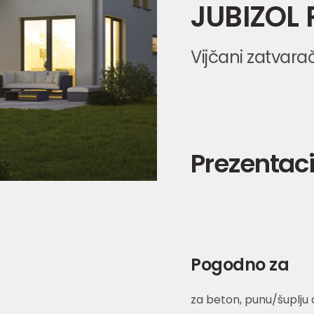
JUBIZOL 
Vijčani zatvar
Prezentaci
Pogodno za
za beton, punu/šuplju 