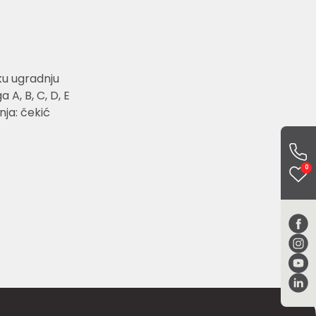
ku ugradnju
 A, B, C, D, E
nja: čekić
0