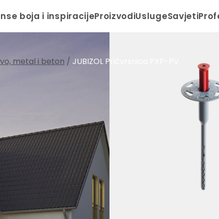
anse boja i inspiracije
Proizvodi
Usluge
Savjeti
Prof
drvo, metal i beton
/
JUBIZOL Pričvrsnica PXP-PV