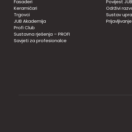
Fasaderi
Povijest JU
Keramičari
Održivi razv
Trgovci
Sustav upra
JUB Akademija
Prijavljivanj
Profi Club
Sustavna rješenja – PROFI
Savjeti za profesionalce