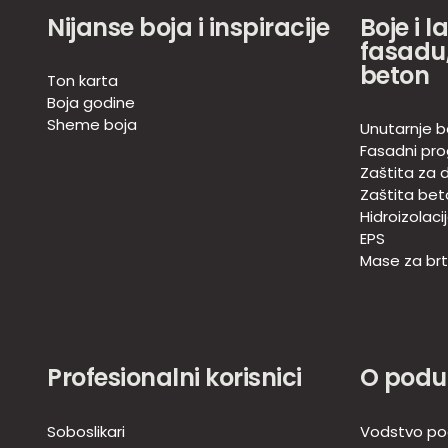
Nijanse boja i inspiracije
Boje i l
fasadu,
beton
Ton karta
Boja godine
Sheme boja
Unutarnje b
Fasadni pr
Zaštita za d
Zaštita bet
Hidroizolaci
EPS
Mase za brtv
Profesionalni korisnici
O podu
Soboslikari
Vodstvo po