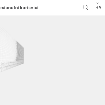
HR
esionalni korisnici