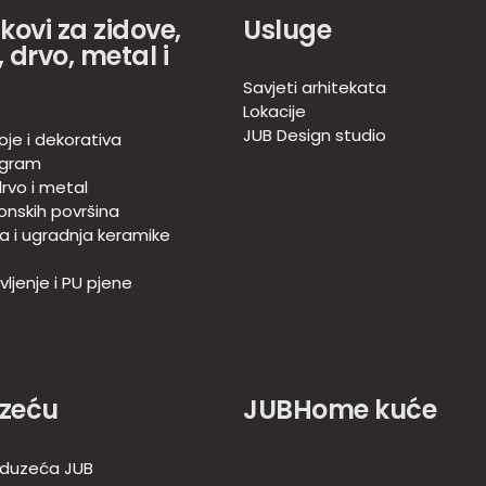
akovi za zidove,
Usluge
 drvo, metal i
Savjeti arhitekata
Lokacije
JUB Design studio
oje i dekorativa
ogram
rvo i metal
onskih površina
ja i ugradnja keramike
ljenje i PU pjene
zeću
JUBHome kuće
duzeća JUB