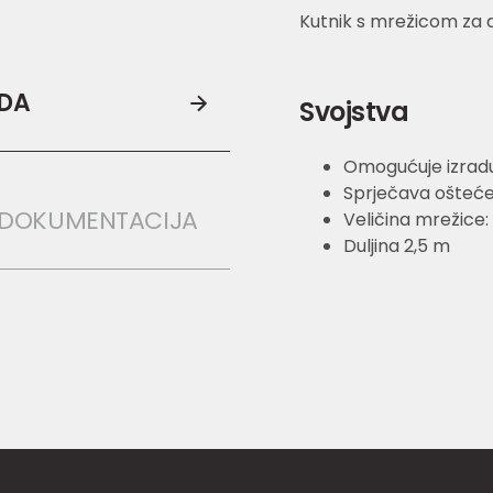
Kutnik s mrežicom za 
ODA
Svojstva
Omogućuje izradu 
Sprječava ošteće
 DOKUMENTACIJA
Veličina mrežice
Duljina 2,5 m