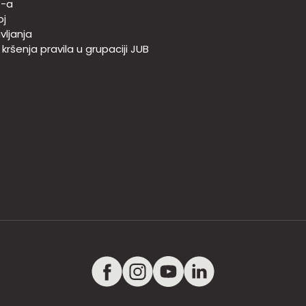
B-a
oj
vljanja
e kršenja pravila u grupaciji JUB