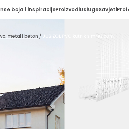
anse boja i inspiracije
Proizvodi
Usluge
Savjeti
Prof
drvo, metal i beton
/
JUBIZOL PVC kutnik s mrežicom