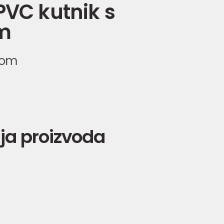
PVC kutnik s
m
com
ja proizvoda