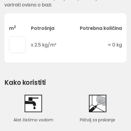
varirati ovisno o bazi.
2
m
Potrošnja
Potrebna količina
x
2.5
kg/m²
=
0
kg
Kako koristiti
Alat čistimo vodom
Pištolj za prskanje