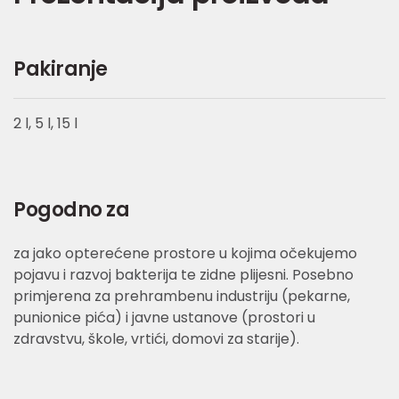
Pakiranje
2 l, 5 l, 15 l
Pogodno za
za jako opterećene prostore u kojima očekujemo
pojavu i razvoj bakterija te zidne plijesni. Posebno
primjerena za prehrambenu industriju (pekarne,
punionice pića) i javne ustanove (prostori u
zdravstvu, škole, vrtići, domovi za starije).