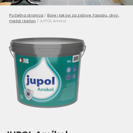
Početna stranica
/
Boje i lakovi za zidove, fasadu, drvo,
metal i beton
/
JUPOL Amikol