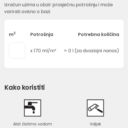
Izračun uzima u obzir prosječnu potrošnju i može
varirati ovisno o bazi.
2
m
Potrošnja
Potrebna količina
x
170
ml/m²
=
0
l (za dvoslojni nanos)
Kako koristiti
Alat čistimo vodom
Valjak