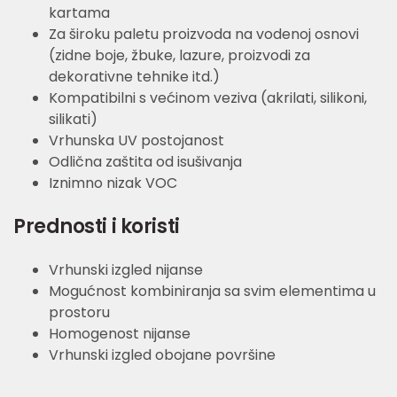
kartama
Za široku paletu proizvoda na vodenoj osnovi
(zidne boje, žbuke, lazure, proizvodi za
dekorativne tehnike itd.)
Kompatibilni s većinom veziva (akrilati, silikoni,
silikati)
Vrhunska UV postojanost
Odlična zaštita od isušivanja
Iznimno nizak VOC
Prednosti i koristi
Vrhunski izgled nijanse
Mogućnost kombiniranja sa svim elementima u
prostoru
Homogenost nijanse
Vrhunski izgled obojane površine