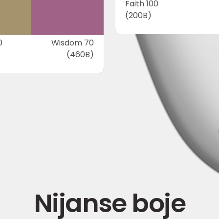
Faith 100
(200B)
0
Wisdom 70
(460B)
Nijanse boje