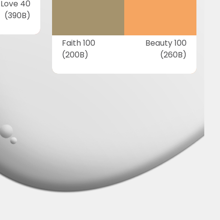
Love 40
(390B)
Faith 100
Beauty 100
(200B)
(260B)