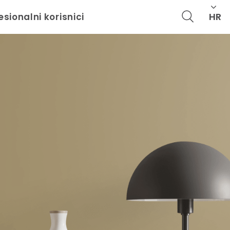
HR
esionalni korisnici