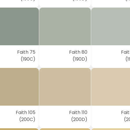
Faith 75
Faith 80
Fai
(190C)
(190D)
(1
Faith 105
Faith 110
Fait
(200C)
(200D)
(2