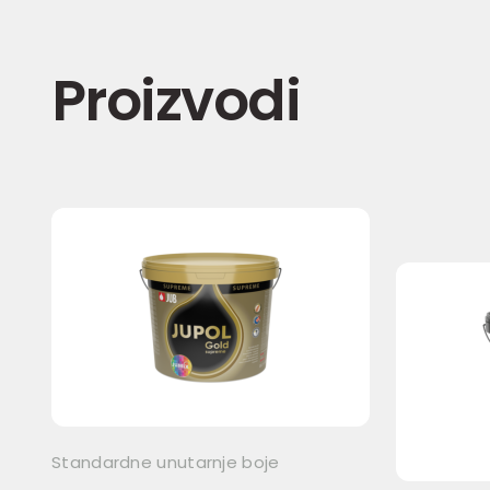
Proizvodi
Standardne unutarnje boje