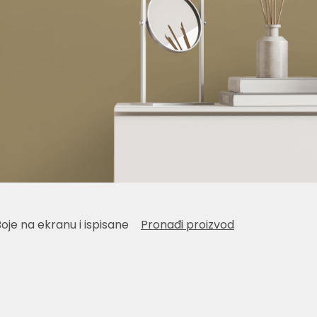
Boje na ekranu i ispisane
Pronađi proizvod