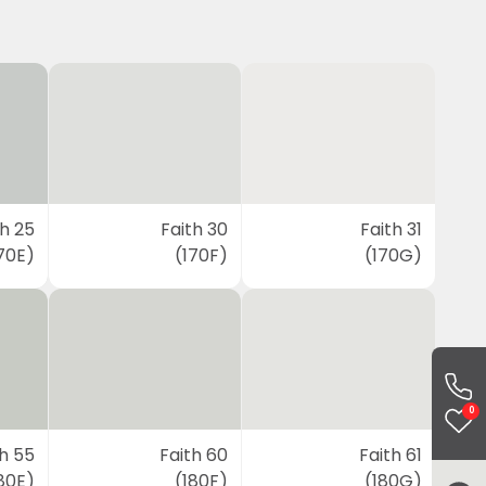
th 25
Faith 30
Faith 31
70E)
(170F)
(170G)
0
th 55
Faith 60
Faith 61
80E)
(180F)
(180G)