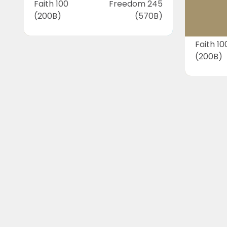
Faith 100
Freedom 245
(200B)
(570B)
Faith 10
(200B)