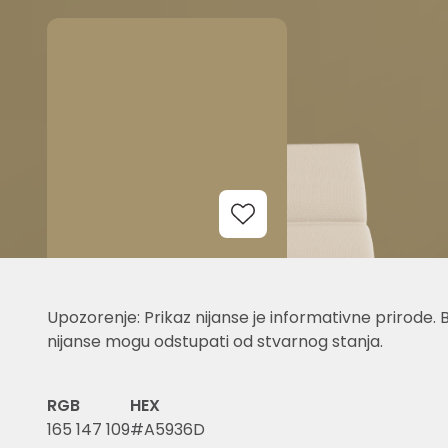
Add to Wishlist
Upozorenje: Prikaz nijanse je informativne prirode. 
nijanse mogu odstupati od stvarnog stanja.
RGB
HEX
165 147 109
#A5936D