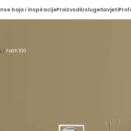
anse boja i inspiracije
Proizvodi
Usluge
Savjeti
Prof
s
/
Faith 100