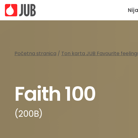
Nij
Početna stranica
/
Ton karta JUB Favourite feeling
Faith 100
(200B)