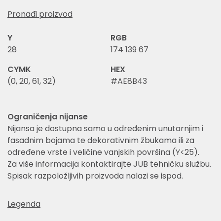
Pronađi proizvod
Y
RGB
28
174 139 67
CYMK
HEX
(0, 20, 61, 32)
#AE8B43
Ograničenja nijanse
Nijansa je dostupna samo u određenim unutarnjim i
fasadnim bojama te dekorativnim žbukama ili za
određene vrste i veličine vanjskih površina (Y<25).
Za više informacija kontaktirajte JUB tehničku službu.
Spisak razpoložljivih proizvoda nalazi se ispod.
Legenda