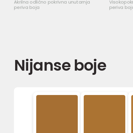
Akrilna odlično pokrivna unutarnja
Visokopok
periva boja
periva boj
Nijanse boje