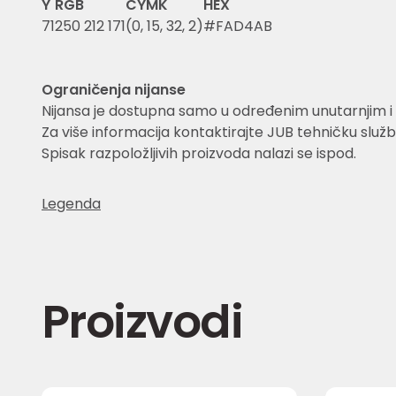
Y
RGB
CYMK
HEX
71
250 212 171
(0, 15, 32, 2)
#FAD4AB
Ograničenja nijanse
Nijansa je dostupna samo u određenim unutarnjim i 
Za više informacija kontaktirajte JUB tehničku služb
Spisak razpoložljivih proizvoda nalazi se ispod.
Legenda
Proizvodi