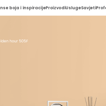
anse boja i inspiracije
Proizvodi
Usluge
Savjeti
Prof
lden hour 505F