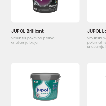
JUPOL Brilliant
JUPOL L
Vrhunski pokrivna periva
Vrhunski p
unutarnja boja
polumat, s
unutarnja 