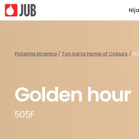
Nij
Početna stranica
/
Ton karta Home of Colours
/
Go
Golden hour
505F