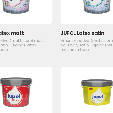
atex matt
JUPOL Latex satin
eriva (matt, semi matt
Vrhunski periva (matt, sem
atin - sjajna) latex
polumat, satin - sjajna) la
boja
unutarnja boja