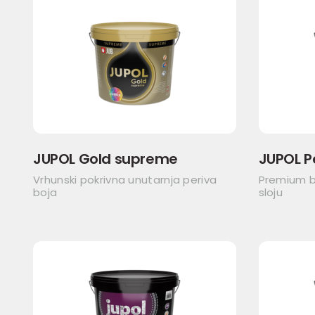
JUPOL Gold supreme
JUPOL P
Vrhunski pokrivna unutarnja periva
Premium b
boja
sloju