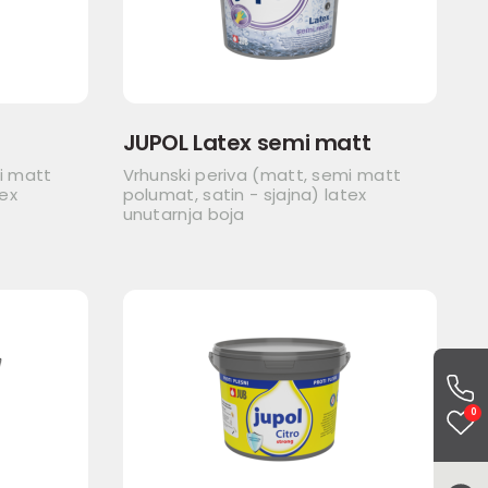
JUPOL Latex semi matt
i matt
Vrhunski periva (matt, semi matt
tex
polumat, satin - sjajna) latex
unutarnja boja
0