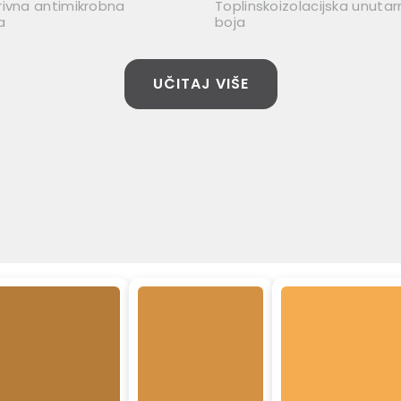
rivna antimikrobna
Toplinskoizolacijska unutar
a
boja
UČITAJ VIŠE