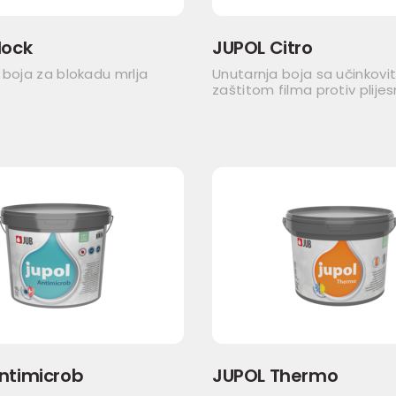
lock
JUPOL Citro
 boja za blokadu mrlja
Unutarnja boja sa učinkov
zaštitom filma protiv plijes
ntimicrob
JUPOL Thermo