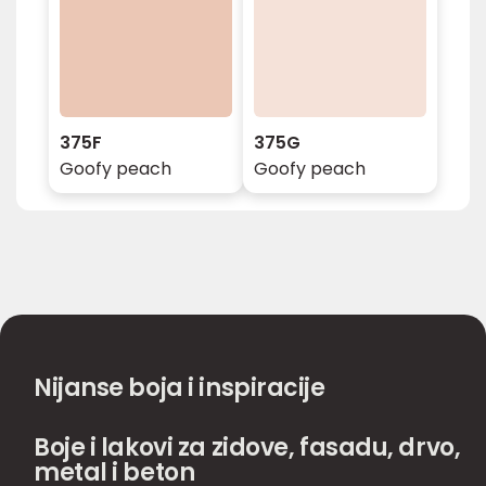
375F
375G
Goofy peach
Goofy peach
Nijanse boja i inspiracije
Boje i lakovi za zidove, fasadu, drvo,
metal i beton