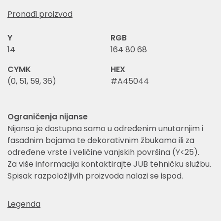
Pronađi proizvod
Y
RGB
14
164 80 68
CYMK
HEX
(0, 51, 59, 36)
#A45044
Ograničenja nijanse
Nijansa je dostupna samo u određenim unutarnjim i
fasadnim bojama te dekorativnim žbukama ili za
određene vrste i veličine vanjskih površina (Y<25).
Za više informacija kontaktirajte JUB tehničku službu.
Spisak razpoložljivih proizvoda nalazi se ispod.
Legenda