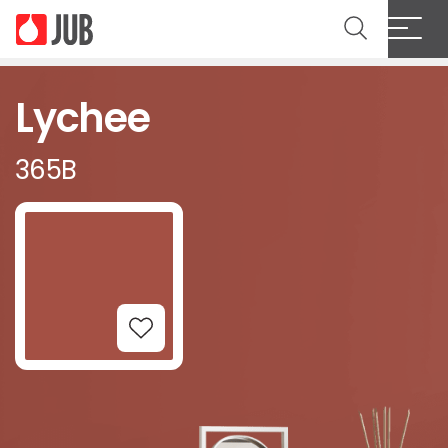
Lychee
365B
Add to Wishlist