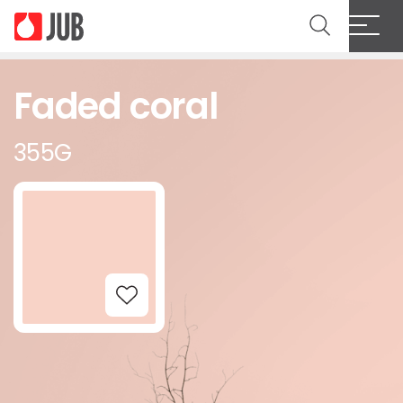
Faded coral
355G
Add to Wishlist