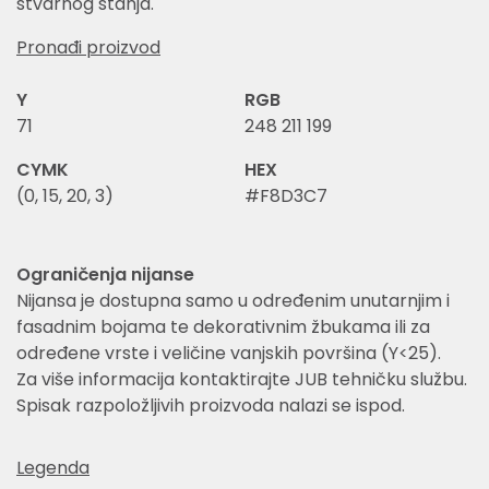
stvarnog stanja.
Pronađi proizvod
Y
RGB
71
248 211 199
CYMK
HEX
(0, 15, 20, 3)
#F8D3C7
Ograničenja nijanse
Nijansa je dostupna samo u određenim unutarnjim i
fasadnim bojama te dekorativnim žbukama ili za
određene vrste i veličine vanjskih površina (Y<25).
Za više informacija kontaktirajte JUB tehničku službu.
Spisak razpoložljivih proizvoda nalazi se ispod.
Legenda