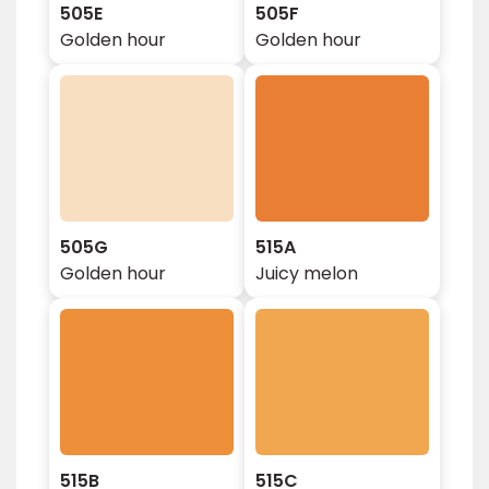
505E
505F
Golden hour
Golden hour
505G
515A
Golden hour
Juicy melon
515B
515C