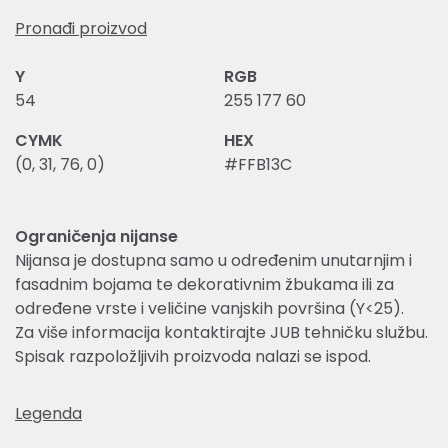
Pronađi proizvod
Y
RGB
54
255 177 60
CYMK
HEX
(0, 31, 76, 0)
#FFB13C
Ograničenja nijanse
Nijansa je dostupna samo u određenim unutarnjim i
fasadnim bojama te dekorativnim žbukama ili za
određene vrste i veličine vanjskih površina (Y<25).
Za više informacija kontaktirajte JUB tehničku službu.
Spisak razpoložljivih proizvoda nalazi se ispod.
Legenda