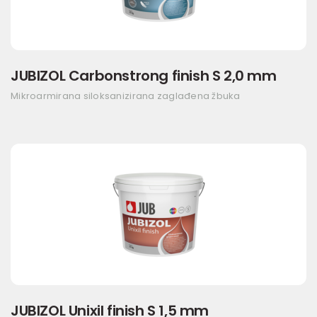
JUBIZOL Carbonstrong finish S 2,0 mm
Mikroarmirana siloksanizirana zaglađena žbuka
JUBIZOL Unixil finish S 1,5 mm