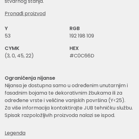
stvarnog stanja.
Pronađi proizvod
Y
RGB
53
192 198 109
CYMK
HEX
(3, 0, 45, 22)
#C0C66D
Ograničenja nijanse
Nijansa je dostupna samo u određenim unutarnjim i
fasadnim bojama te dekorativnim žbukama ili za
određene vrste i veličine vanjskih površina (Y<25).
Za više informacija kontaktirajte JUB tehničku službu.
Spisak razpoložljivih proizvoda nalazi se ispod.
Legenda