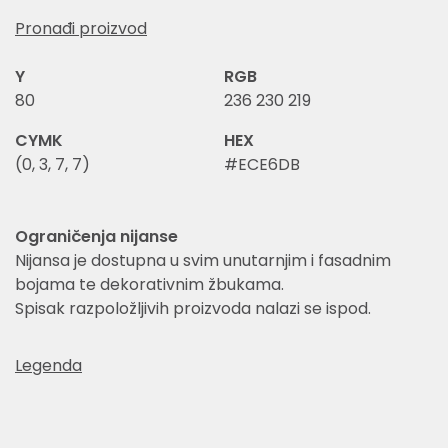
Pronađi proizvod
Y
RGB
80
236 230 219
CYMK
HEX
(0, 3, 7, 7)
#ECE6DB
Ograničenja nijanse
Nijansa je dostupna u svim unutarnjim i fasadnim
bojama te dekorativnim žbukama.
Spisak razpoložljivih proizvoda nalazi se ispod.
Legenda