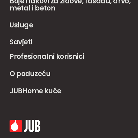
Boje i lakovi za zidove, fasadu, drvo,
metal i beton
Usluge
Savjeti
Profesionalni korisnici
O poduzeću
JUBHome kuće