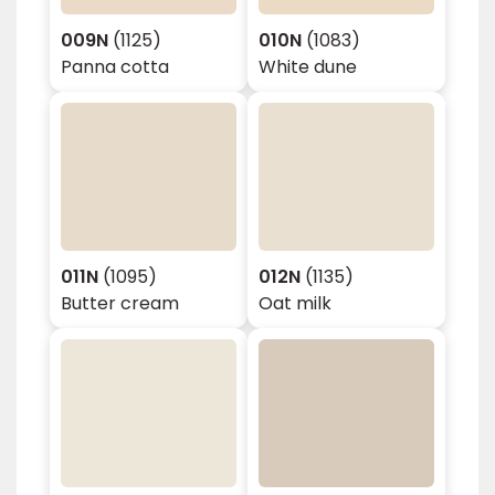
009N
(1125)
010N
(1083)
Panna cotta
White dune
011N
(1095)
012N
(1135)
Butter cream
Oat milk