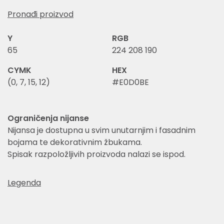
Pronađi proizvod
Y
RGB
65
224 208 190
CYMK
HEX
(0, 7, 15, 12)
#E0D0BE
Ograničenja nijanse
Nijansa je dostupna u svim unutarnjim i fasadnim
bojama te dekorativnim žbukama.
Spisak razpoložljivih proizvoda nalazi se ispod.
Legenda