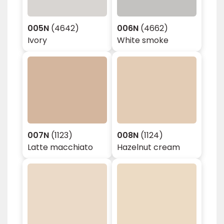
005N
(4642)
006N
(4662)
Ivory
White smoke
007N
(1123)
008N
(1124)
Latte macchiato
Hazelnut cream