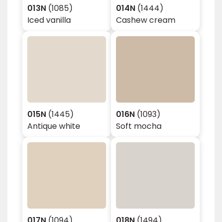
013N
(1085)
014N
(1444)
Iced vanilla
Cashew cream
015N
(1445)
016N
(1093)
Antique white
Soft mocha
017N
(1094)
018N
(1494)