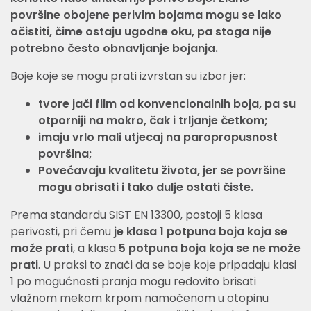
površine obojene perivim bojama mogu se lako
očistiti, čime ostaju ugodne oku, pa stoga nije
potrebno često obnavljanje bojanja.
Boje koje se mogu prati izvrstan su izbor jer:
tvore jači film od konvencionalnih boja, pa su
otporniji na mokro, čak i trljanje četkom;
imaju vrlo mali utjecaj na paropropusnost
površina;
Povećavaju kvalitetu života, jer se površine
mogu obrisati i tako dulje ostati čiste.
Prema standardu SIST EN 13300, postoji 5 klasa
perivosti, pri čemu
je klasa 1 potpuna boja koja se
može prati
, a klasa
5 potpuna boja koja se ne može
prati
. U praksi to znači da se boje koje pripadaju klasi
1 po mogućnosti pranja mogu redovito brisati
vlažnom mekom krpom namočenom u otopinu