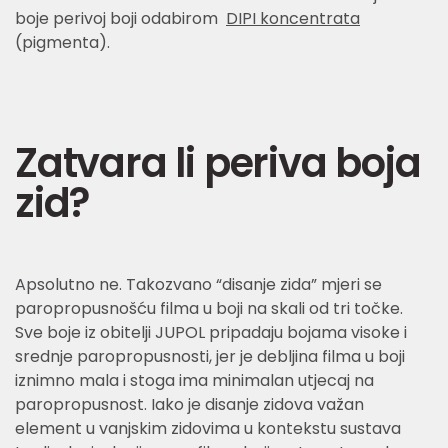
boje perivoj boji odabirom
DIPI koncentrata
(pigmenta).
Zatvara li periva boja
zid?
Apsolutno ne. Takozvano “disanje zida” mjeri se
paropropusnošću filma u boji na skali od tri točke.
Sve boje iz obitelji JUPOL pripadaju bojama visoke i
srednje paropropusnosti, jer je debljina filma u boji
iznimno mala i stoga ima minimalan utjecaj na
paropropusnost. Iako je disanje zidova važan
element u vanjskim zidovima u kontekstu sustava