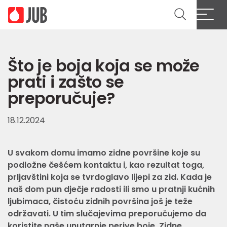
Što je boja koja se može
prati i zašto se
preporučuje?
18.12.2024
U svakom domu imamo zidne površine koje su
podložne češćem kontaktu i, kao rezultat toga,
prljavštini koja se tvrdoglavo lijepi za zid. Kada je
naš dom pun dječje radosti ili smo u pratnji kućnih
ljubimaca, čistoću zidnih površina još je teže
održavati. U tim slučajevima preporučujemo da
koristite naše unutarnje perive boje. Zidne