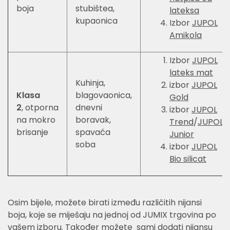
boja
stubištea,
lateksa
kupaonica
Izbor
JUPOL
Amikola
Izbor
JUPOL
lateks mat
Kuhinja,
izbor
JUPOL
Klasa
blagovaonica,
Gold
2
, otporna
dnevni
izbor
JUPOL
na mokro
boravak,
Trend
/
JUPOL
brisanje
spavaća
Junior
soba
izbor
JUPOL
Bio silicat
Osim bijele, možete birati između različitih nijansi
boja, koje se miješaju na jednoj od JUMIX trgovina po
vašem izboru. Također možete sami dodati nijansu