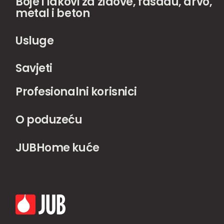
Boje i lakovi za zidove, fasadu, drvo,
metal i beton
Usluge
Savjeti
Profesionalni korisnici
O poduzeću
JUBHome kuće