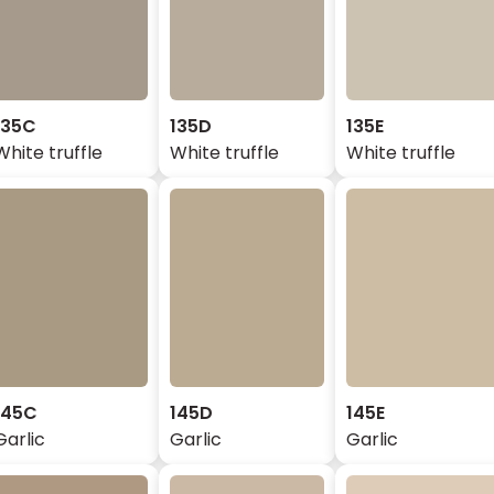
135C
135D
135E
White truffle
White truffle
White truffle
145C
145D
145E
Garlic
Garlic
Garlic