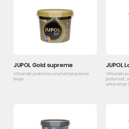
JUPOL Gold supreme
JUPOL L
Vrhunski pokrivna unutarnja periva
Vrhunski p
boja
polumat, s
unutarnja 