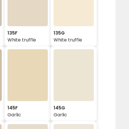
135F
135G
White truffle
White truffle
145F
145G
Garlic
Garlic