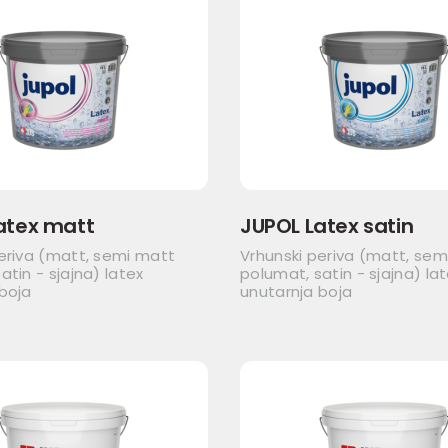
atex matt
JUPOL Latex satin
eriva (matt, semi matt
Vrhunski periva (matt, sem
atin - sjajna) latex
polumat, satin - sjajna) la
boja
unutarnja boja