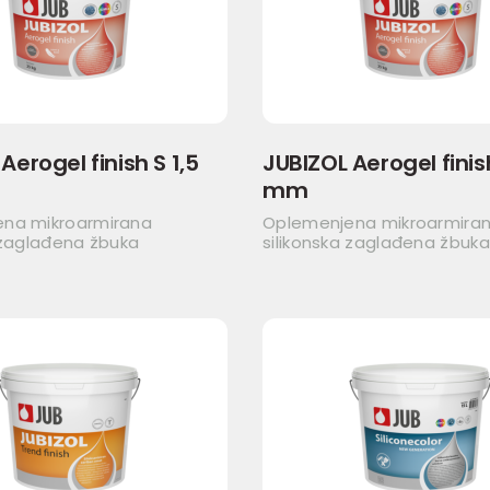
Aerogel finish S 1,5
JUBIZOL Aerogel finis
mm
na mikroarmirana
Oplemenjena mikroarmira
 zaglađena žbuka
silikonska zaglađena žbuka