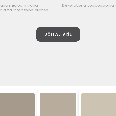
irana mikroarmirana
Dekorativna vodoodbojna
ja za intenzivne nijanse
UČITAJ VIŠE