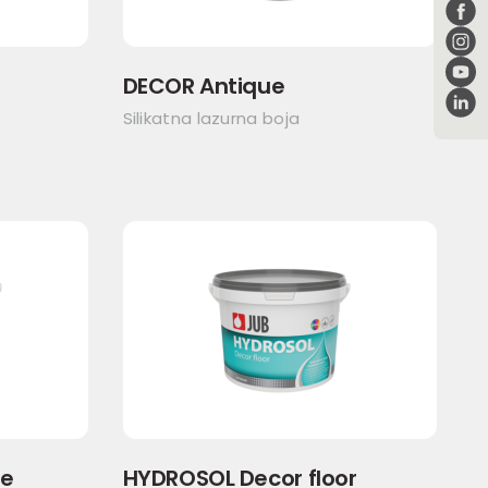
DECOR Antique
Silikatna lazurna boja
se
HYDROSOL Decor floor