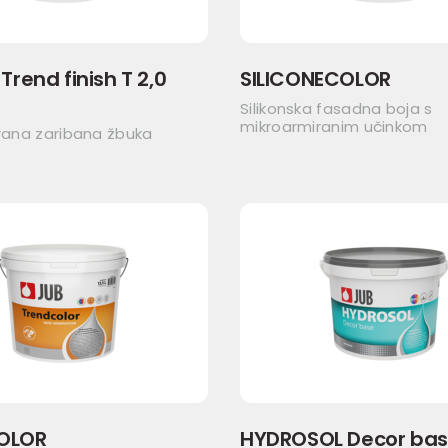
Trend finish T 2,0
SILICONECOLOR
Silikonska fasadna boja s
mikroarmiranim učinkom
irana zaribana žbuka
OLOR
HYDROSOL Decor ba