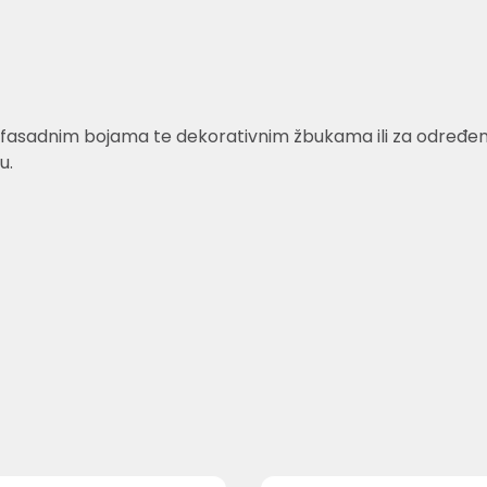
fasadnim bojama te dekorativnim žbukama ili za određene v
u.