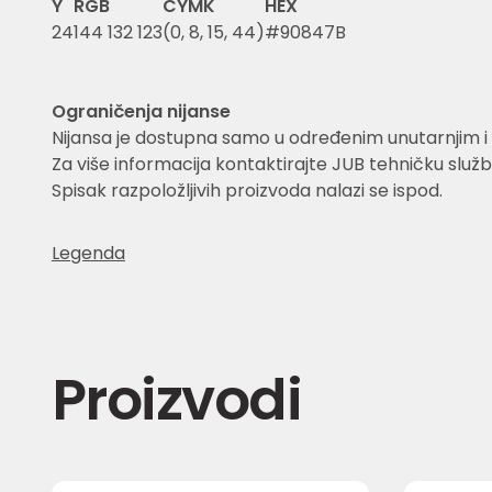
Y
RGB
CYMK
HEX
24
144 132 123
(0, 8, 15, 44)
#90847B
Ograničenja nijanse
Nijansa je dostupna samo u određenim unutarnjim i 
Za više informacija kontaktirajte JUB tehničku služb
Spisak razpoložljivih proizvoda nalazi se ispod.
Legenda
Proizvodi