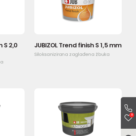
h S 2,0
JUBIZOL Trend finish S 1,5 mm
Siloksanizirana zaglađena žbuka
na
0