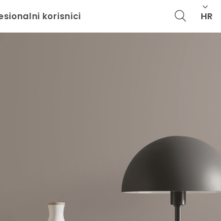
HR
esionalni korisnici