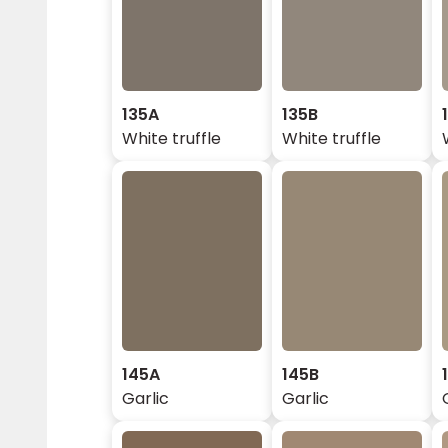
135A
135B
White truffle
White truffle
145A
145B
Garlic
Garlic