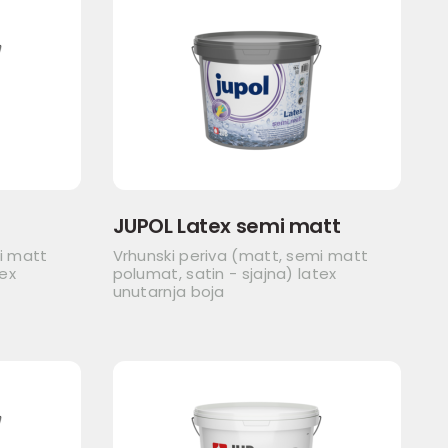
JUPOL Latex semi matt
i matt
Vrhunski periva (matt, semi matt
tex
polumat, satin - sjajna) latex
unutarnja boja