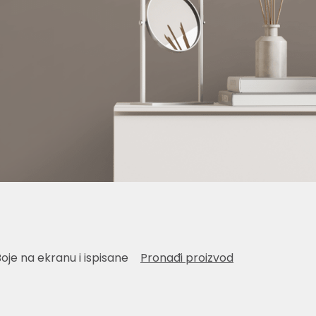
Boje na ekranu i ispisane
Pronađi proizvod