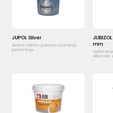
JUPOL Silver
JUBIZOL 
mm
Akrilna odlično pokrivna unutarnja
periva boja
Oplemenje
silikonska