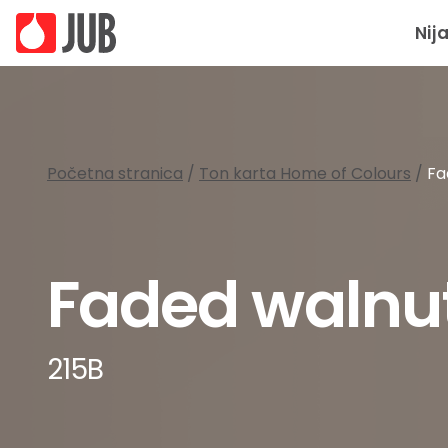
Nij
Početna stranica
/
Ton karta Home of Colours
/
Fa
Faded walnu
215B