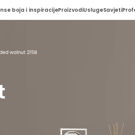
anse boja i inspiracije
Proizvodi
Usluge
Savjeti
Prof
ded walnut 215B
t