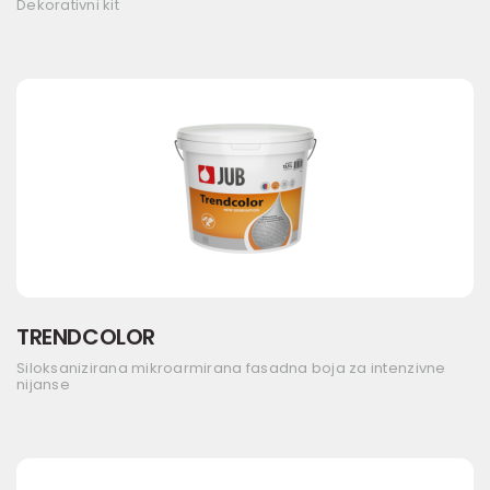
Dekorativni kit
TRENDCOLOR
Siloksanizirana mikroarmirana fasadna boja za intenzivne
nijanse