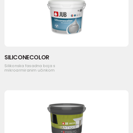
SILICONECOLOR
Silikonska fasadna boja s
mikroarmiranim učinkom