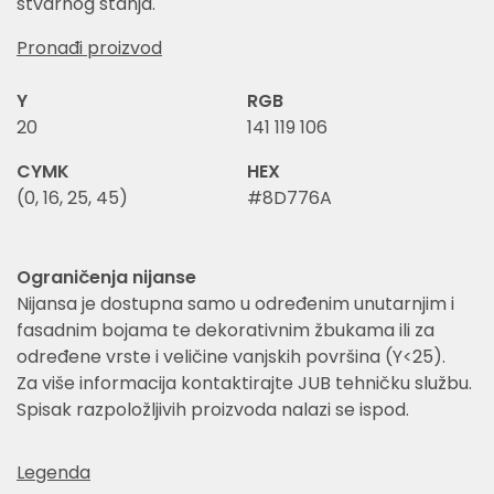
stvarnog stanja.
Pronađi proizvod
Y
RGB
20
141 119 106
CYMK
HEX
(0, 16, 25, 45)
#8D776A
Ograničenja nijanse
Nijansa je dostupna samo u određenim unutarnjim i
fasadnim bojama te dekorativnim žbukama ili za
određene vrste i veličine vanjskih površina (Y<25).
Za više informacija kontaktirajte JUB tehničku službu.
Spisak razpoložljivih proizvoda nalazi se ispod.
Legenda