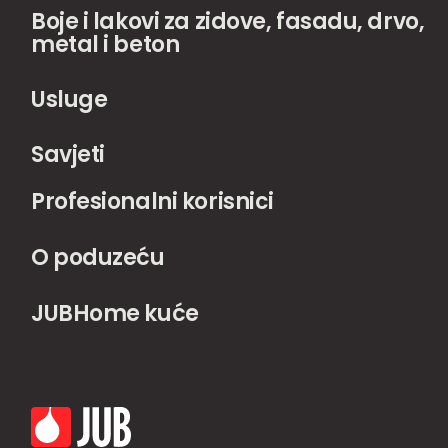
Boje i lakovi za zidove, fasadu, drvo,
metal i beton
Usluge
Savjeti
Profesionalni korisnici
O poduzeću
JUBHome kuće