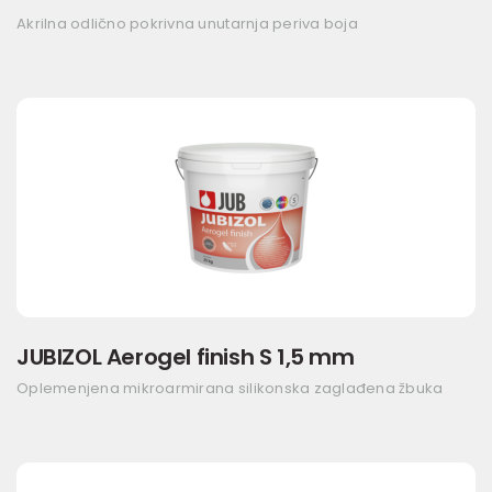
Akrilna odlično pokrivna unutarnja periva boja
JUBIZOL Aerogel finish S 1,5 mm
Oplemenjena mikroarmirana silikonska zaglađena žbuka