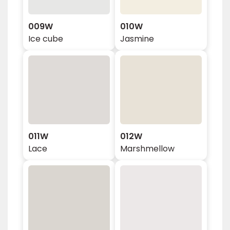
009W
010W
Ice cube
Jasmine
011W
012W
Lace
Marshmellow