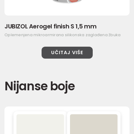
JUBIZOL Aerogel finish S 1,5 mm
Oplemenjena mikroarmirana silikonska zaglađena žbuka
UČITAJ VIŠE
Nijanse boje