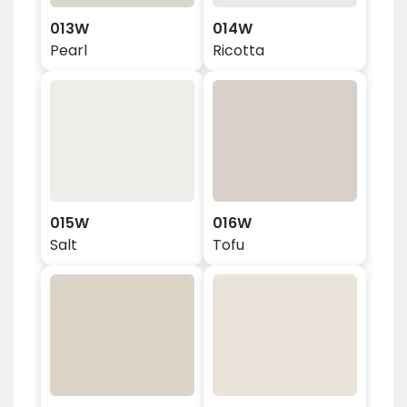
013W
014W
Pearl
Ricotta
015W
016W
Salt
Tofu