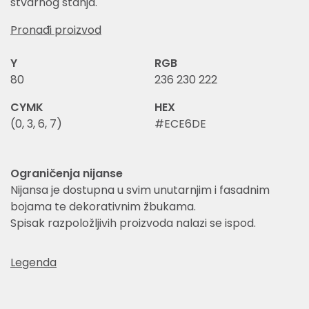
stvarnog stanja.
Pronađi proizvod
Y
RGB
80
236 230 222
CYMK
HEX
(0, 3, 6, 7)
#ECE6DE
Ograničenja nijanse
Nijansa je dostupna u svim unutarnjim i fasadnim
bojama te dekorativnim žbukama.
Spisak razpoložljivih proizvoda nalazi se ispod.
Legenda