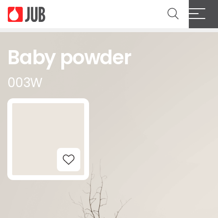
Baby powder
003W
Add to Wishlist