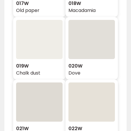
017W
018W
Old paper
Macadamia
019W
020W
Chalk dust
Dove
021W
022W