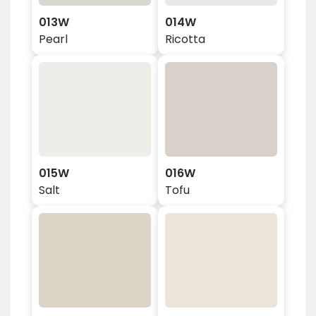
013W
014W
Pearl
Ricotta
015W
016W
Salt
Tofu