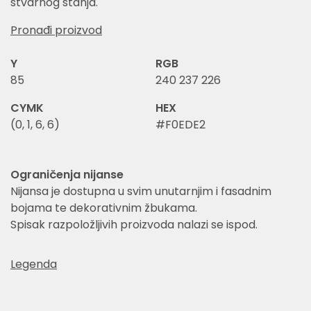
stvarnog stanja.
Pronađi proizvod
Y
RGB
85
240 237 226
CYMK
HEX
(0, 1, 6, 6)
#F0EDE2
Ograničenja nijanse
Nijansa je dostupna u svim unutarnjim i fasadnim
bojama te dekorativnim žbukama.
Spisak razpoložljivih proizvoda nalazi se ispod.
Legenda