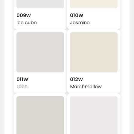
009W
010W
Ice cube
Jasmine
011W
012W
Lace
Marshmellow