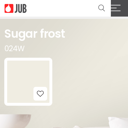
Sugar frost
024W
Add to Wishlist