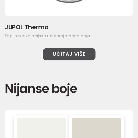
JUPOL Thermo
Toplinskoizolacijska unutarnja zidna boja
UČITAJ VIŠE
Nijanse boje