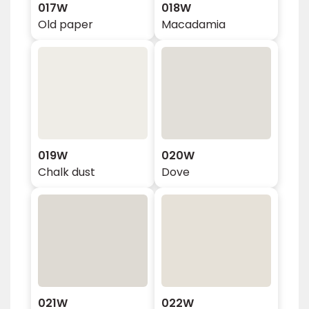
017W
018W
Old paper
Macadamia
019W
020W
Chalk dust
Dove
021W
022W