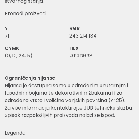
stvarnog stanja.
Pronađi proizvod
Y
RGB
71
243 214 184
CYMK
HEX
(0, 12, 24, 5)
#F3D6B8
Ograničenja nijanse
Nijansa je dostupna samo u određenim unutarnjim i
fasadnim bojama te dekorativnim žbukama ili za
određene vrste i veličine vanjskih površina (Y<25).
Za više informacija kontaktirajte JUB tehničku službu.
Spisak razpoložljivih proizvoda nalazi se ispod.
Legenda