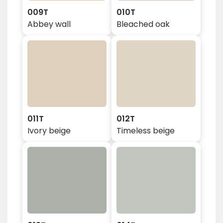
009T
010T
Abbey wall
Bleached oak
011T
012T
Ivory beige
Timeless beige