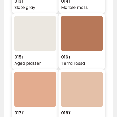
013T
014T
Slate gray
Marble moss
015T
016T
Aged plaster
Terra rossa
017T
018T