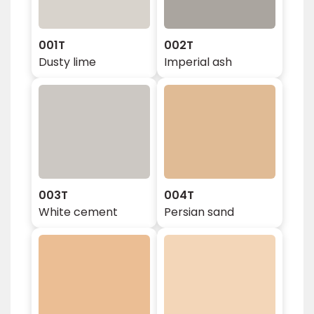
001T
002T
Dusty lime
Imperial ash
003T
004T
White cement
Persian sand