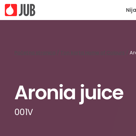
Nij
Početna stranica
/
Ton karta Home of Colours
/
Ar
Aronia juice
001V