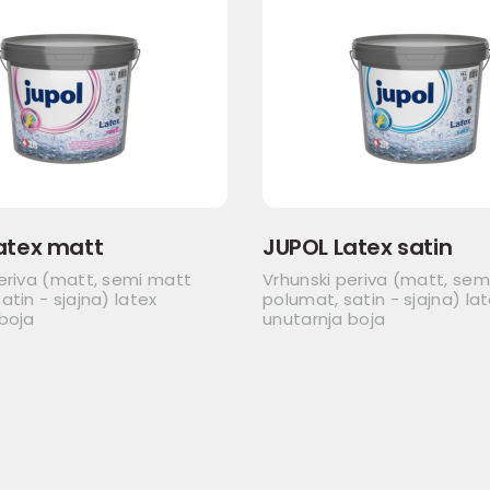
atex matt
JUPOL Latex satin
eriva (matt, semi matt
Vrhunski periva (matt, sem
atin - sjajna) latex
polumat, satin - sjajna) la
boja
unutarnja boja