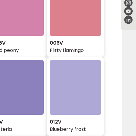
5V
006V
ld peony
Flirty flamingo
1V
012V
teria
Blueberry frost