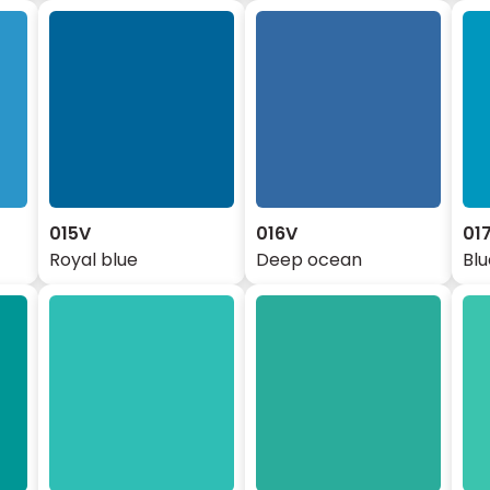
015V
016V
01
Royal blue
Deep ocean
Blu