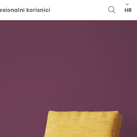
HR
esionalni korisnici