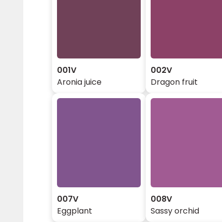
001V
002V
Aronia juice
Dragon fruit
007V
008V
Eggplant
Sassy orchid