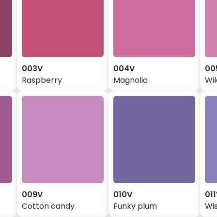
003V
004V
00
Raspberry
Magnolia
Wi
009V
010V
01
Cotton candy
Funky plum
Wis