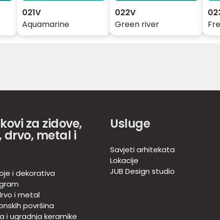
021V
022V
02
Aquamarine
Green river
Fr
akovi za zidove,
Usluge
 drvo, metal i
Savjeti arhitekata
Lokacije
JUB Design studio
oje i dekorativa
ogram
rvo i metal
onskih površina
ja i ugradnja keramike