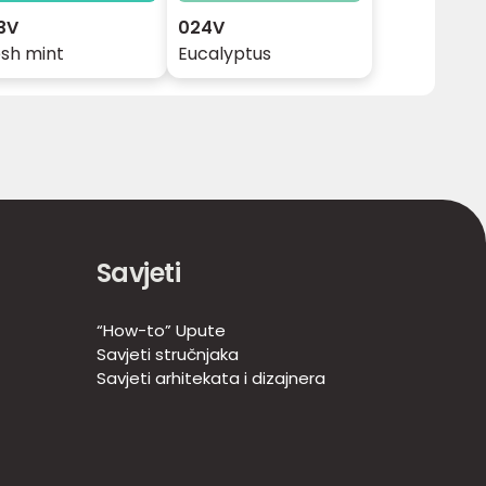
3V
024V
esh mint
Eucalyptus
Savjeti
“How-to” Upute
Savjeti stručnjaka
Savjeti arhitekata i dizajnera