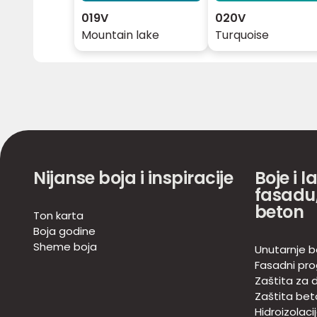
019V
020V
Mountain lake
Turquoise
Nijanse boja i inspiracije
Boje i l
fasadu,
beton
Ton karta
Boja godine
Sheme boja
Unutarnje b
Fasadni pr
Zaštita za d
Zaštita bet
Hidroizolaci