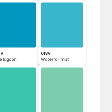
7V
018V
e lagoon
Waterfall mist