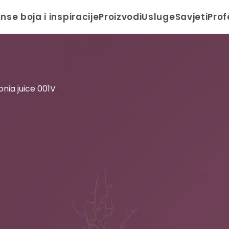
anse boja i inspiracije
Proizvodi
Usluge
Savjeti
Prof
onia juice 001V