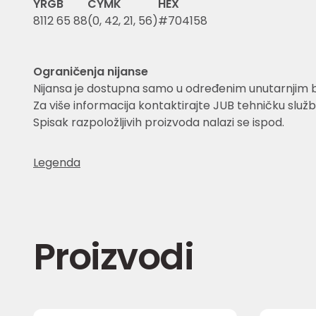
Y
RGB
CYMK
HEX
8
112 65 88
(0, 42, 21, 56)
#704158
Ograničenja nijanse
Nijansa je dostupna samo u određenim unutarnjim 
Za više informacija kontaktirajte JUB tehničku služb
Spisak razpoložljivih proizvoda nalazi se ispod.
Legenda
Proizvodi