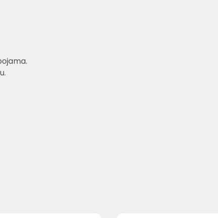
bojama.
u.