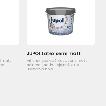
JUPOL Latex semi matt
i matt
Vrhunski periva (matt, semi matt
tex
polumat, satin - sjajna) latex
unutarnja boja