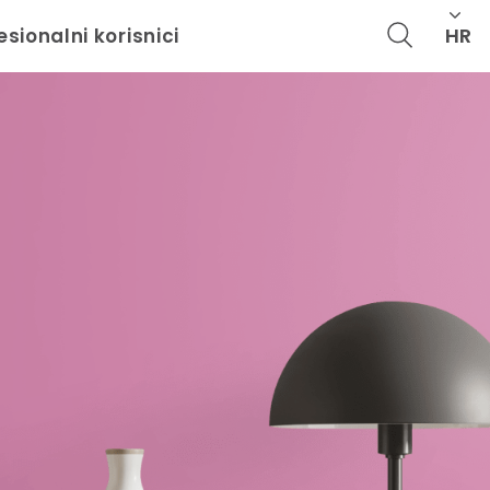
HR
esionalni korisnici