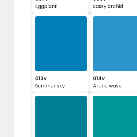
Eggplant
Sassy orchid
013V
014V
Summer sky
Arctic wave