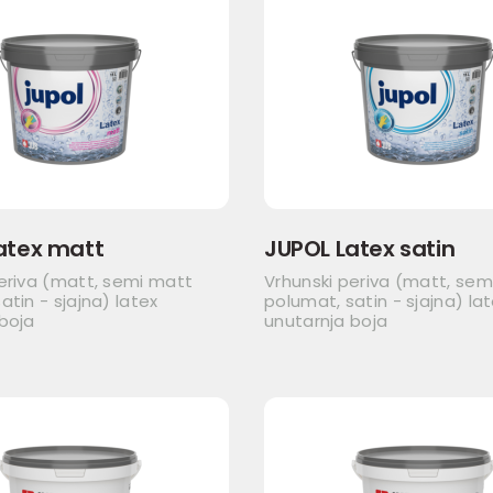
atex matt
JUPOL Latex satin
eriva (matt, semi matt
Vrhunski periva (matt, sem
atin - sjajna) latex
polumat, satin - sjajna) la
boja
unutarnja boja