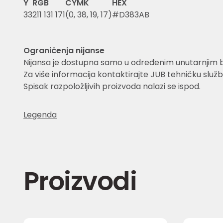
Y
RGB
CYMK
HEX
33
211 131 171
(0, 38, 19, 17)
#D383AB
Ograničenja nijanse
Nijansa je dostupna samo u određenim unutarnjim 
Za više informacija kontaktirajte JUB tehničku služb
Spisak razpoložljivih proizvoda nalazi se ispod.
Legenda
Proizvodi