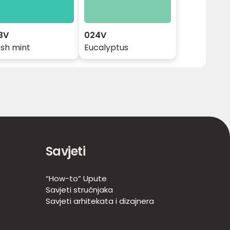
3V
024V
esh mint
Eucalyptus
Savjeti
“How-to” Upute
Savjeti stručnjaka
Savjeti arhitekata i dizajnera