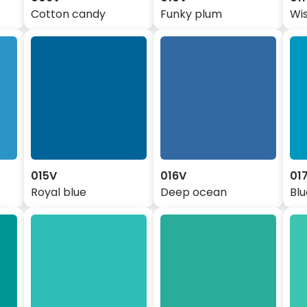
Cotton candy
Funky plum
Wis
015V
016V
01
Royal blue
Deep ocean
Blu