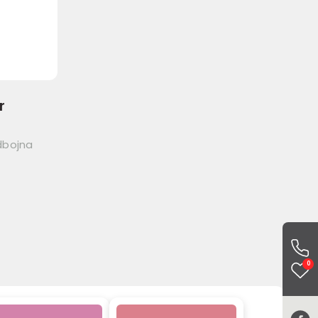
r
dbojna
0