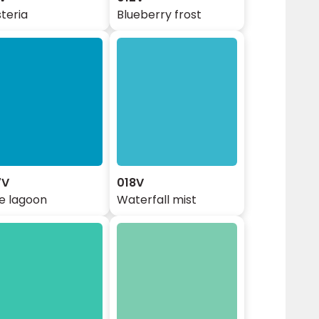
teria
Blueberry frost
7V
018V
e lagoon
Waterfall mist