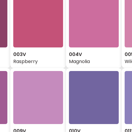
003V
004V
00
Raspberry
Magnolia
Wi
009V
010V
01