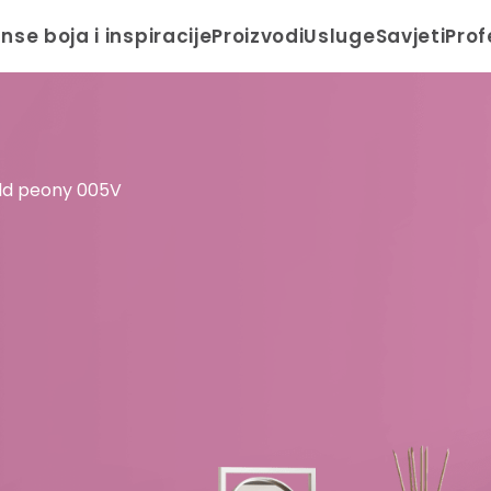
anse boja i inspiracije
Proizvodi
Usluge
Savjeti
Prof
ld peony 005V