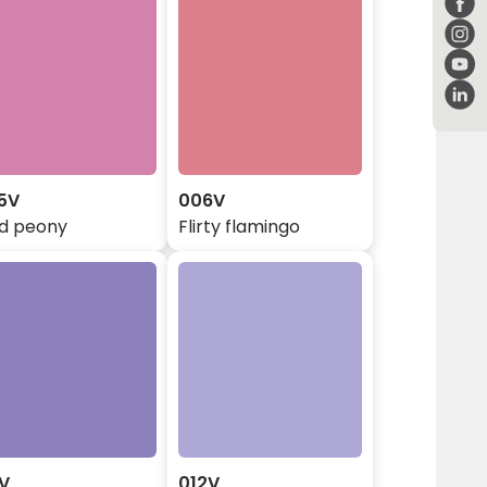
5V
006V
ld peony
Flirty flamingo
1V
012V