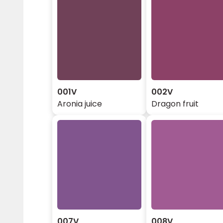
001V
002V
Aronia juice
Dragon fruit
007V
008V