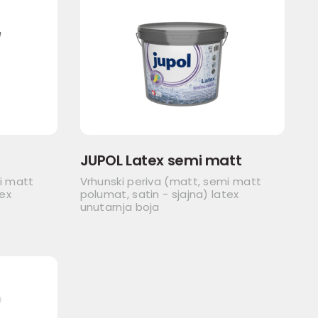
JUPOL Latex semi matt
i matt
Vrhunski periva (matt, semi matt
tex
polumat, satin - sjajna) latex
unutarnja boja