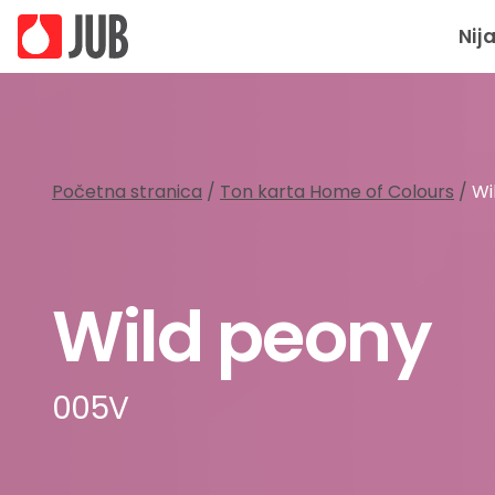
Nij
Početna stranica
/
Ton karta Home of Colours
/
Wi
Wild peony
005V