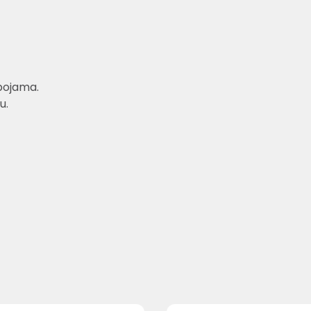
bojama.
u.