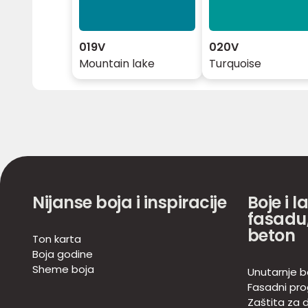
019V
020V
Mountain lake
Turquoise
Nijanse boja i inspiracije
Boje i l
fasadu,
beton
Ton karta
Boja godine
Sheme boja
Unutarnje b
Fasadni pr
Zaštita za d