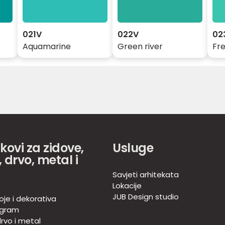
021V
022V
02
Aquamarine
Green river
Fr
akovi za zidove,
Usluge
 drvo, metal i
Savjeti arhitekata
Lokacije
JUB Design studio
oje i dekorativa
ogram
rvo i metal