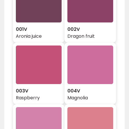
001V
002V
Aronia juice
Dragon fruit
003V
004V
Raspberry
Magnolia