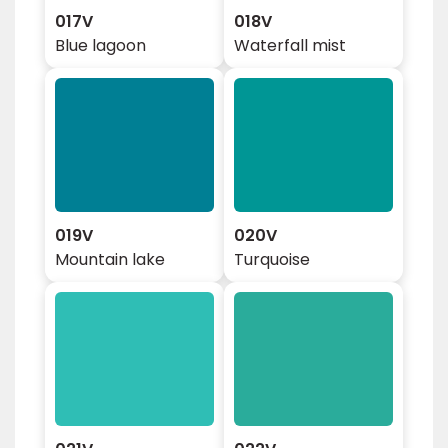
017V
018V
Blue lagoon
Waterfall mist
019V
020V
Mountain lake
Turquoise