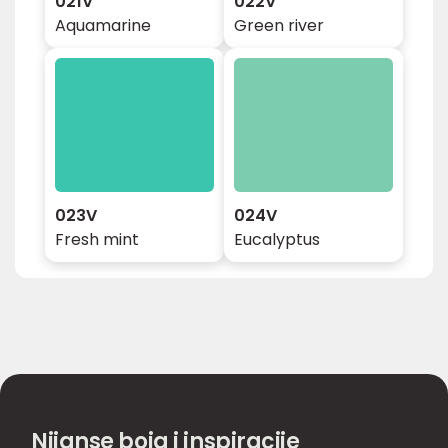
021V
022V
Aquamarine
Green river
023V
024V
Fresh mint
Eucalyptus
Nijanse boja i inspiracije