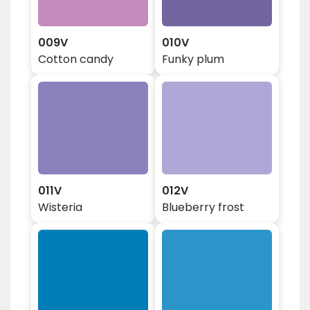
009V
010V
Cotton candy
Funky plum
011V
012V
Wisteria
Blueberry frost