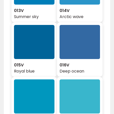
013V
014V
Summer sky
Arctic wave
015V
016V
Royal blue
Deep ocean