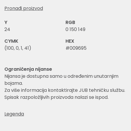
Pronađi proizvod
Y
RGB
24
0 150 149
CYMK
HEX
(100, 0, 1, 41)
#009695
Ograničenja nijanse
Nijansa je dostupna samo u određenim unutarnjim
bojama.
Za više informacija kontaktirajte JUB tehničku službu.
Spisak razpoložljivih proizvoda nalazi se ispod.
Legenda