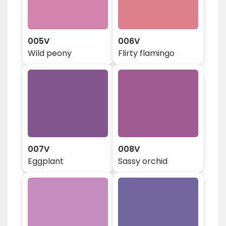
005V
006V
Wild peony
Flirty flamingo
007V
008V
Eggplant
Sassy orchid