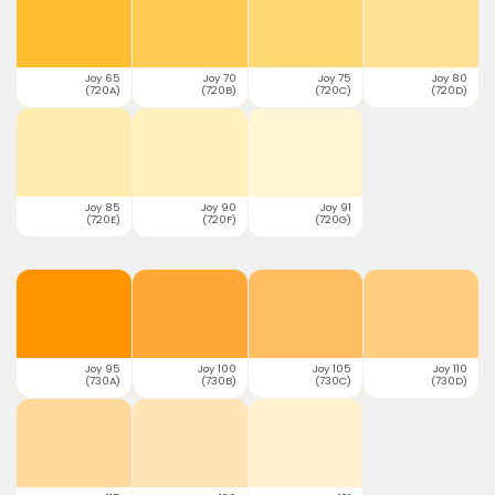
Joy 65
Joy 70
Joy 75
Joy 80
(720A)
(720B)
(720C)
(720D)
Joy 85
Joy 90
Joy 91
(720E)
(720F)
(720G)
Joy 95
Joy 100
Joy 105
Joy 110
(730A)
(730B)
(730C)
(730D)