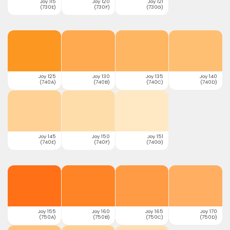
Joy 115
Joy 120
Joy 121
(730E)
(730F)
(730G)
Joy 125
Joy 130
Joy 135
Joy 140
(740A)
(740B)
(740C)
(740D)
Joy 145
Joy 150
Joy 151
(740E)
(740F)
(740G)
Joy 155
Joy 160
Joy 165
Joy 170
(750A)
(750B)
(750C)
(750D)