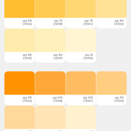
Joy 65
Joy 70
Joy 75
Joy 80
(720A)
(720B)
(720C)
(720D)
Joy 85
Joy 90
Joy 91
(720E)
(720F)
(720G)
Joy 95
Joy 100
Joy 105
Joy 110
(730A)
(730B)
(730C)
(730D)