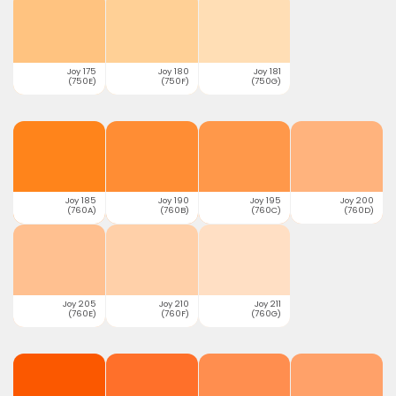
Joy 175
Joy 180
Joy 181
(750E)
(750F)
(750G)
Joy 185
Joy 190
Joy 195
Joy 200
(760A)
(760B)
(760C)
(760D)
Joy 205
Joy 210
Joy 211
(760E)
(760F)
(760G)