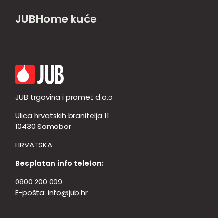
JUBHome kuće
JUB trgovina i promet d.o.o
Ulica hrvatskih branitelja 11
10430 Samobor
HRVATSKA
Besplatan info telefon:
0800 200 099
E-pošta:
info@jub.hr