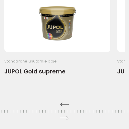
Standardne unutarnje boje
Stand
JUPOL Gold supreme
JUP