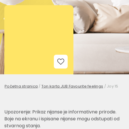
Add to Wishlist
Početna stranica
/
Ton karta JUB Favourite feelings
/
Joy 15
Upozorenje: Prikaz nijanse je informativne prirode.
Boje na ekranu i ispisane nijanse mogu odstupati od
stvarnog stanja.