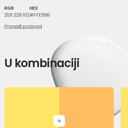
RGB
HEX
255 229 102
#FFE566
Pronađi proizvod
U kombinaciji
MORE