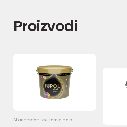
Proizvodi
Standardne unutarnje boje