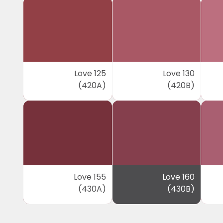
Love 125
Love 130
(420A)
(420B)
Love 155
Love 160
(430A)
(430B)