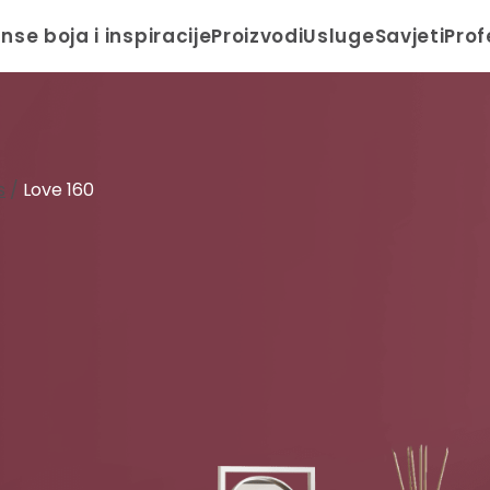
anse boja i inspiracije
Proizvodi
Usluge
Savjeti
Prof
s
/
Love 160