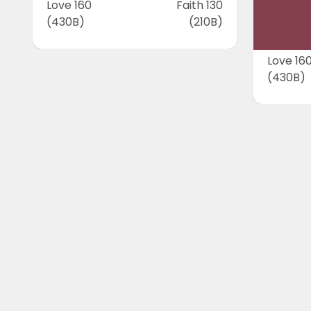
Love 160
Faith 130
(430B)
(210B)
Love 16
(430B)