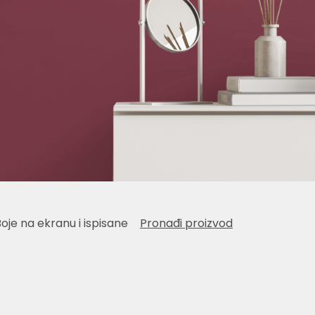
Boje na ekranu i ispisane
Pronađi proizvod