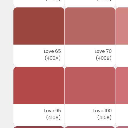
Love 65
Love 70
(400A)
(400B)
Love 95
Love 100
(410A)
(410B)