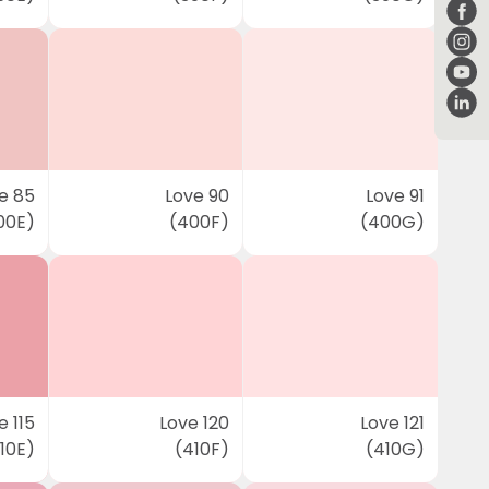
e 85
Love 90
Love 91
00E)
(400F)
(400G)
e 115
Love 120
Love 121
10E)
(410F)
(410G)