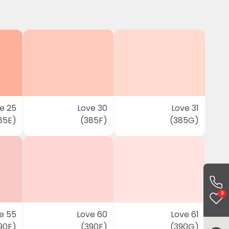
e 25
Love 30
Love 31
85E)
(385F)
(385G)
0
e 55
Love 60
Love 61
90E)
(390F)
(390G)