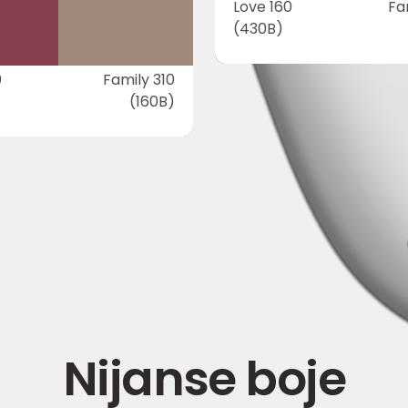
Love 160
Fa
(430B)
0
Family 310
(160B)
Nijanse boje