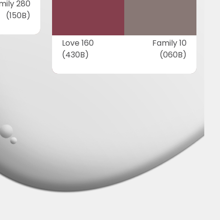
mily 280
(150B)
Love 160
Family 10
(430B)
(060B)