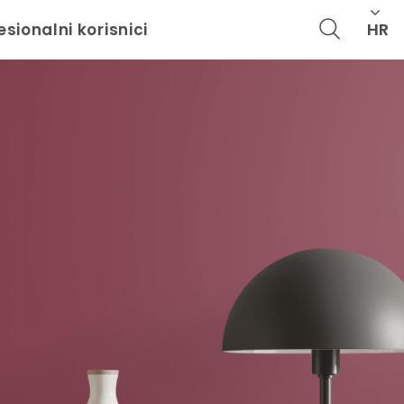
HR
esionalni korisnici