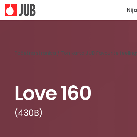
Nij
Početna stranica
/
Ton karta JUB Favourite feeling
Love 160
(430B)