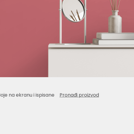
Boje na ekranu i ispisane
Pronađi proizvod