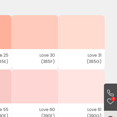
e 25
Love 30
Love 31
85E)
(385F)
(385G)
0
e 55
Love 60
Love 61
90E)
(390F)
(390G)