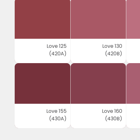
Love 125
Love 130
(420A)
(420B)
Love 155
Love 160
(430A)
(430B)