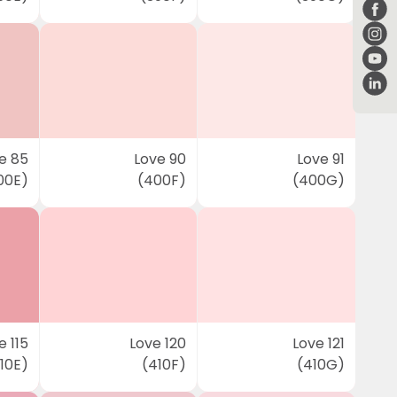
e 85
Love 90
Love 91
00E)
(400F)
(400G)
e 115
Love 120
Love 121
10E)
(410F)
(410G)