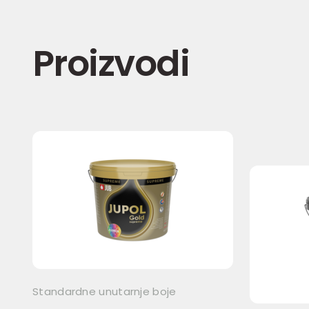
Proizvodi
Standardne unutarnje boje