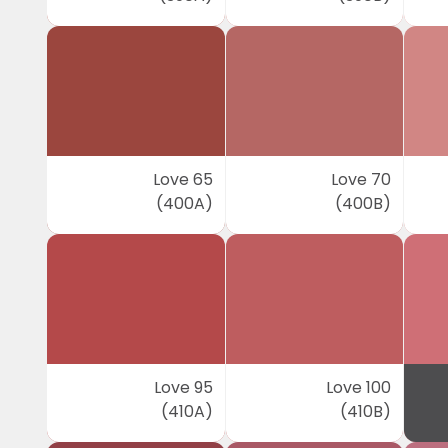
Love 65
Love 70
(400A)
(400B)
Love 95
Love 100
(410A)
(410B)