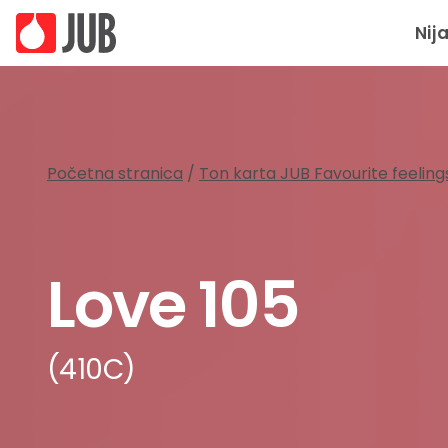
Nij
Početna stranica
/
Ton karta JUB Favourite feeling
Love 105
(410C)