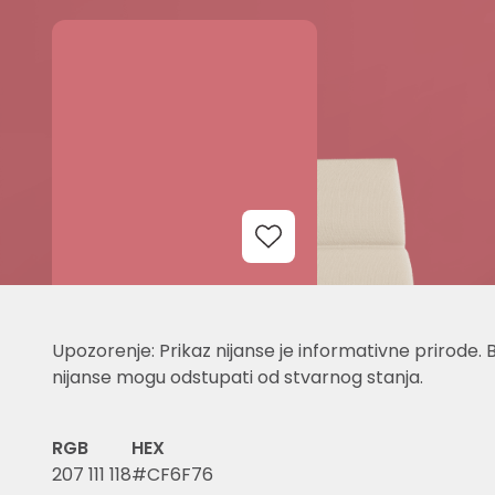
Add to Wishlist
Upozorenje: Prikaz nijanse je informativne prirode. 
nijanse mogu odstupati od stvarnog stanja.
RGB
HEX
207 111 118
#CF6F76