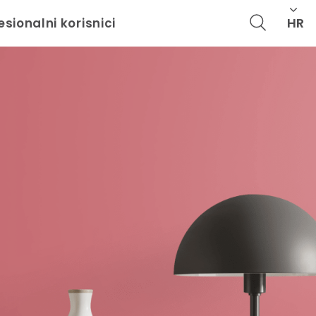
HR
esionalni korisnici