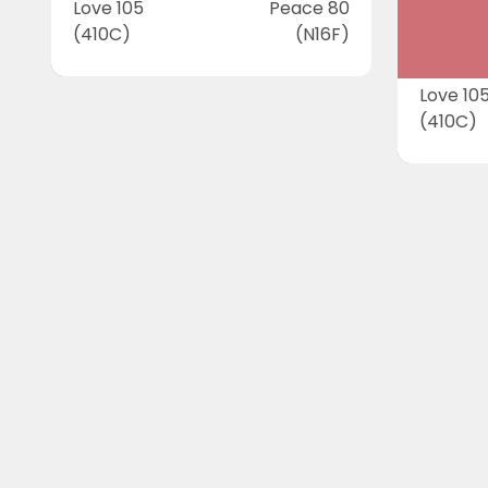
Love 105
Peace 80
(410C)
(N16F)
Love 10
(410C)