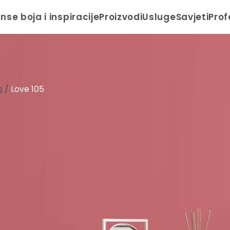
anse boja i inspiracije
Proizvodi
Usluge
Savjeti
Prof
s
/
Love 105