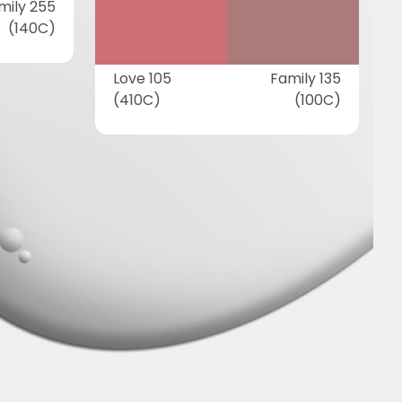
mily 255
(140C)
Love 105
Family 135
(410C)
(100C)