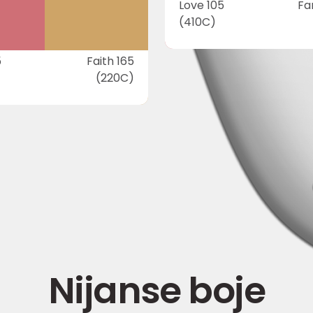
Love 105
Fa
(410C)
5
Faith 165
(220C)
Nijanse boje