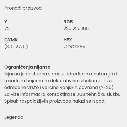
Pronađi proizvod
Y
RGB
72
220 226 165
CYMK
HEX
(3, 0, 27, 11)
#DCE2A5
Ograničenja nijanse
Nijansa je dostupna samo u određenim unutarnjim i
fasadnim bojama te dekorativnim žbukama ili za
određene vrste i veličine vanjskih površina (Y<25).
Za više informacija kontaktirajte JUB tehničku službu.
Spisak razpoložljivih proizvoda nalazi se ispod.
Legenda