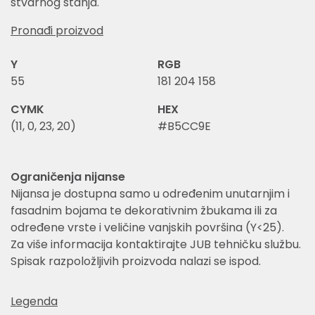
stvarnog stanja.
Pronađi proizvod
Y
RGB
55
181 204 158
CYMK
HEX
(11, 0, 23, 20)
#B5CC9E
Ograničenja nijanse
Nijansa je dostupna samo u određenim unutarnjim i
fasadnim bojama te dekorativnim žbukama ili za
određene vrste i veličine vanjskih površina (Y<25).
Za više informacija kontaktirajte JUB tehničku službu.
Spisak razpoložljivih proizvoda nalazi se ispod.
Legenda