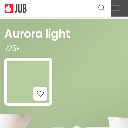
Aurora light
725F
Add to Wishlist