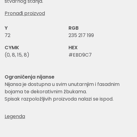
stvarnog stanja.
Pronađi proizvod
Y
RGB
72
235 217 199
CYMK
HEX
(0, 8, 15, 8)
#EBD9C7
Ograničenja nijanse
Nijansa je dostupna u svim unutarnjim i fasadnim
bojama te dekorativnim žbukama.
Spisak razpoložljivih proizvoda nalazi se ispod.
Legenda