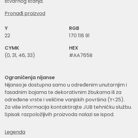
stvarnog stanja.
Pronađi proizvod
Y
RGB
22
170 118 91
CYMK
HEX
(0, 31, 46, 33)
#AA765B
Ograničenja nijanse
Nijansa je dostupna samo u određenim unutarnjim i
fasadnim bojama te dekorativnim žbukama ili za
određene vrste i veličine vanjskih površina (Y<25).
Za više informacija kontaktirajte JUB tehničku službu.
Spisak razpoložljivih proizvoda nalazi se ispod.
Legenda