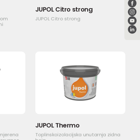
JUPOL Citro strong
itom
JUPOL Citro strong
ni
JUPOL Thermo
imjerena
Toplinskoizolacijska unutarnja zidna