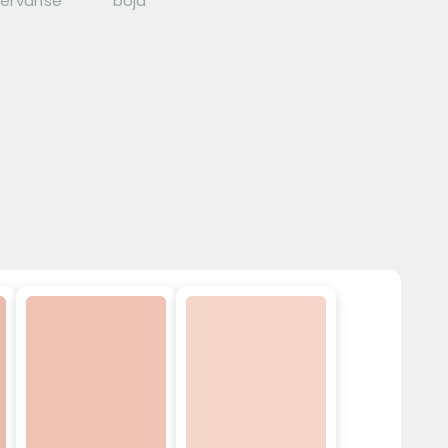
zervanse
boja