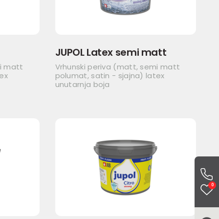
JUPOL Latex semi matt
i matt
Vrhunski periva (matt, semi matt
tex
polumat, satin - sjajna) latex
unutarnja boja
0