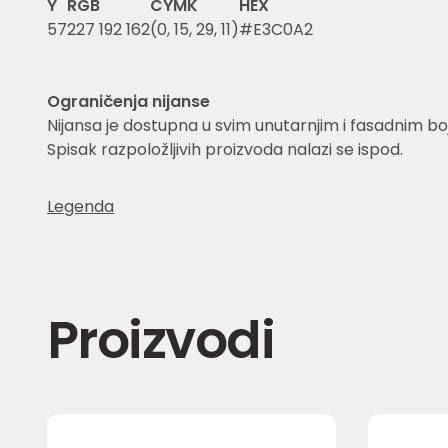
Y
RGB
CYMK
HEX
57
227 192 162
(0, 15, 29, 11)
#E3C0A2
Ograničenja nijanse
Nijansa je dostupna u svim unutarnjim i fasadnim 
Spisak razpoložljivih proizvoda nalazi se ispod.
Legenda
Proizvodi