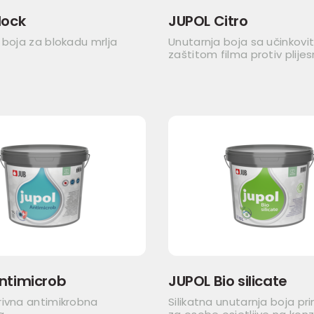
lock
JUPOL Citro
 boja za blokadu mrlja
Unutarnja boja sa učinkov
zaštitom filma protiv plijes
ntimicrob
JUPOL Bio silicate
rivna antimikrobna
Silikatna unutarnja boja pr