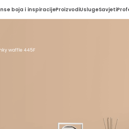
anse boja i inspiracije
Proizvodi
Usluge
Savjeti
Prof
nky waffle 445F