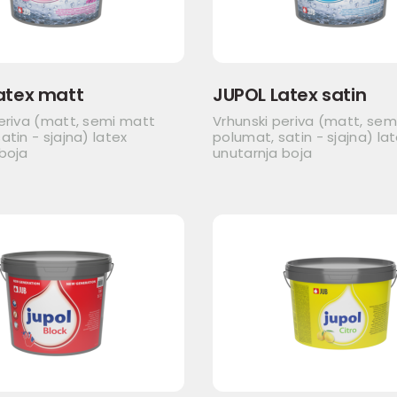
atex matt
JUPOL Latex satin
eriva (matt, semi matt
Vrhunski periva (matt, sem
atin - sjajna) latex
polumat, satin - sjajna) la
boja
unutarnja boja