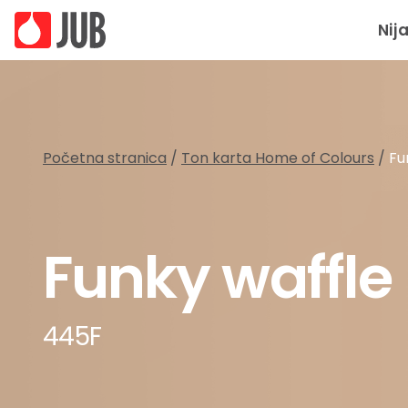
Nij
Početna stranica
/
Ton karta Home of Colours
/
Fu
Funky waffle
445F