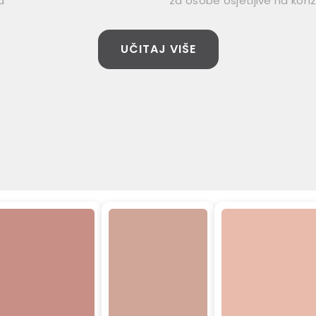
a
za osobe osjetljive na kon
UČITAJ VIŠE