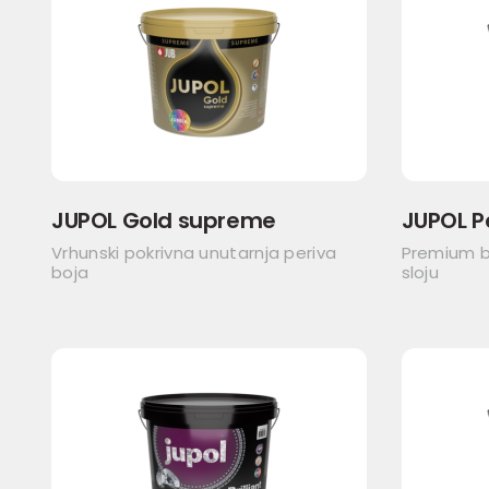
JUPOL Gold supreme
JUPOL P
Vrhunski pokrivna unutarnja periva
Premium b
boja
sloju