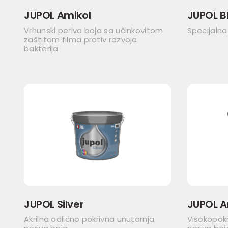
JUPOL Amikol
JUPOL B
Vrhunski periva boja sa učinkovitom
Specijalna
zaštitom filma protiv razvoja
bakterija
JUPOL Silver
JUPOL A
Akrilna odlično pokrivna unutarnja
Visokopok