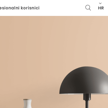
HR
esionalni korisnici