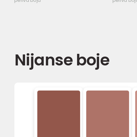
periva boja
periva boj
Nijanse boje