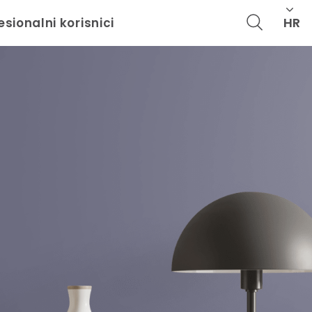
HR
esionalni korisnici