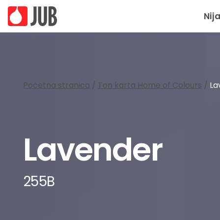
Nij
Početna stranica
/
Ton karta Home of Colours
/
La
Lavender
255B