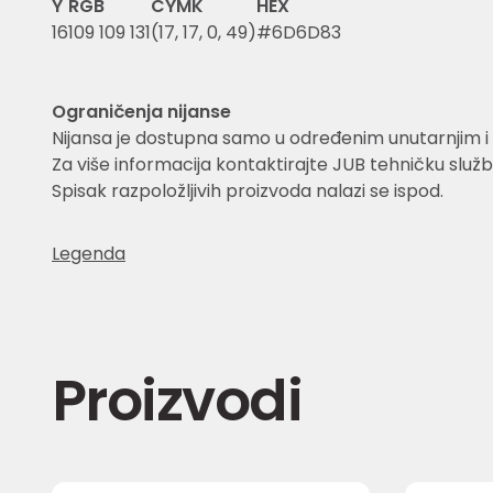
Y
RGB
CYMK
HEX
16
109 109 131
(17, 17, 0, 49)
#6D6D83
Ograničenja nijanse
Nijansa je dostupna samo u određenim unutarnjim i 
Za više informacija kontaktirajte JUB tehničku služb
Spisak razpoložljivih proizvoda nalazi se ispod.
Legenda
Proizvodi