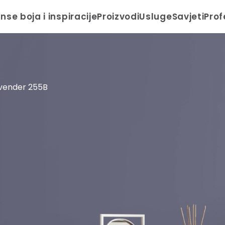
anse boja i inspiracije
Proizvodi
Usluge
Savjeti
Prof
vender 255B