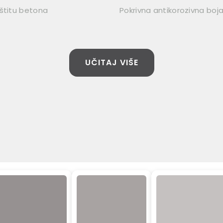
štitu betona
Pokrivna antikorozivna boj
UČITAJ VIŠE