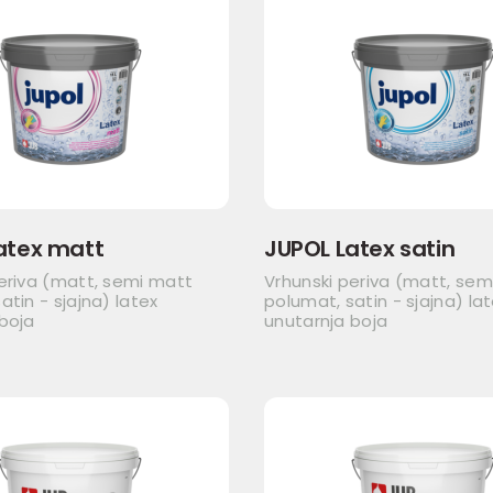
atex matt
JUPOL Latex satin
eriva (matt, semi matt
Vrhunski periva (matt, sem
atin - sjajna) latex
polumat, satin - sjajna) la
boja
unutarnja boja