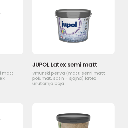
JUPOL Latex semi matt
i matt
Vrhunski periva (matt, semi matt
tex
polumat, satin - sjajna) latex
unutarnja boja