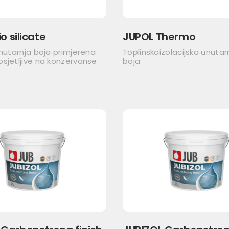
o silicate
JUPOL Thermo
unutarnja boja primjerena
Toplinskoizolacijska unutar
sjetljive na konzervanse
boja