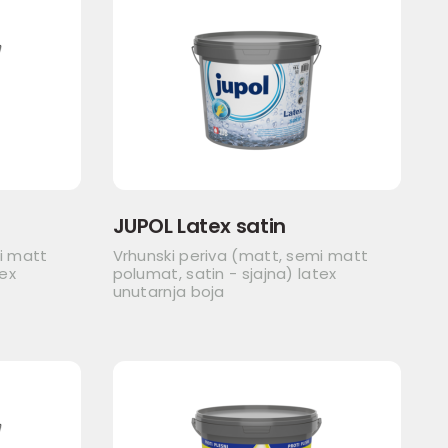
JUPOL Latex satin
i matt
Vrhunski periva (matt, semi matt
tex
polumat, satin - sjajna) latex
unutarnja boja