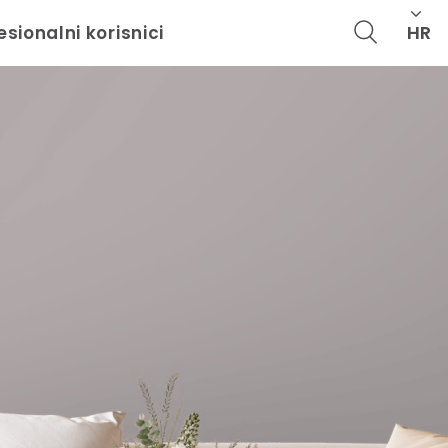
HR
esionalni korisnici