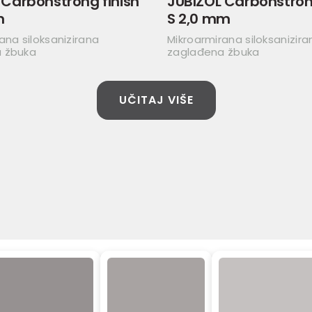
 Carbonstrong finish
JUBIZOL Carbonstrong
m
S 2,0 mm
ana siloksanizirana
Mikroarmirana siloksanizira
 žbuka
zaglađena žbuka
UČITAJ VIŠE