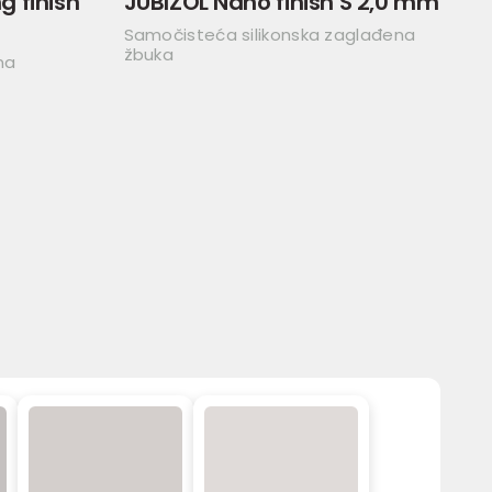
 finish
JUBIZOL Nano finish S 2,0 mm
Samočisteća silikonska zaglađena
žbuka
na