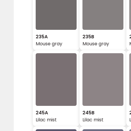
235A
235B
Mouse gray
Mouse gray
245A
245B
Lilac mist
Lilac mist