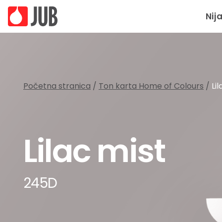
Nij
Početna stranica
/
Ton karta Home of Colours
/
Li
Lilac mist
245D