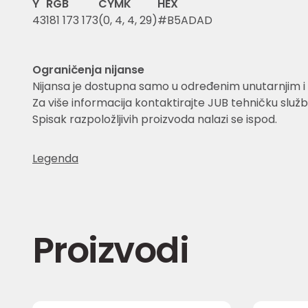
Y
RGB
CYMK
HEX
43
181 173 173
(0, 4, 4, 29)
#B5ADAD
Ograničenja nijanse
Nijansa je dostupna samo u određenim unutarnjim i 
Za više informacija kontaktirajte JUB tehničku služb
Spisak razpoložljivih proizvoda nalazi se ispod.
Legenda
Proizvodi