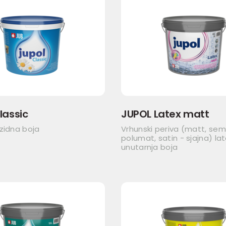
lassic
JUPOL Latex matt
zidna boja
Vrhunski periva (matt, sem
polumat, satin - sjajna) la
unutarnja boja