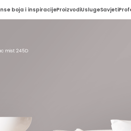
anse boja i inspiracije
Proizvodi
Usluge
Savjeti
Prof
lac mist 245D