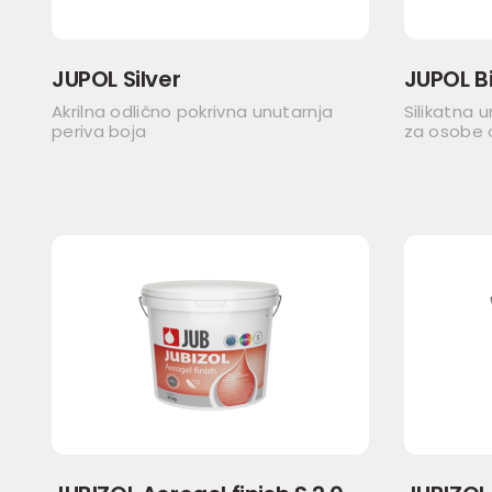
JUPOL Silver
JUPOL Bi
Akrilna odlično pokrivna unutarnja
Silikatna 
periva boja
za osobe o