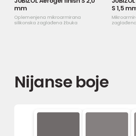
JUBIZOL Aerogel finish S 2,0
JUBIZOL
mm
S 1,5 m
Oplemenjena mikroarmirana
Mikroarmir
silikonska zaglađena žbuka
zaglađena
Nijanse boje