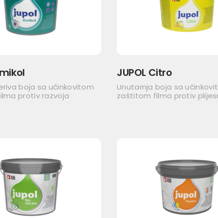
mikol
JUPOL Citro
eriva boja sa učinkovitom
Unutarnja boja sa učinkov
ilma protiv razvoja
zaštitom filma protiv plijes