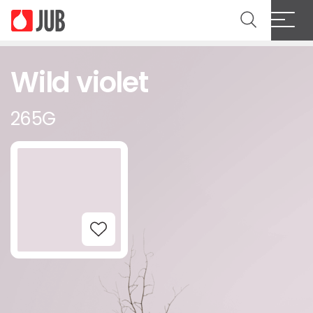
Wild violet
265G
Add to Wishlist