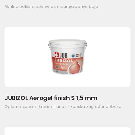
Akrilna odlično pokrivna unutarnja periva boja
JUBIZOL Aerogel finish S 1,5 mm
Oplemenjena mikroarmirana silikonska zaglađena žbuka