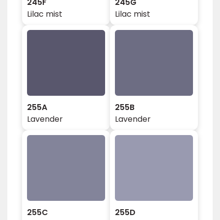
245F
245G
Lilac mist
Lilac mist
255A
255B
Lavender
Lavender
255C
255D