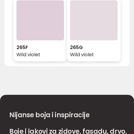
265F
265G
Wild violet
Wild violet
Nijanse boja i inspiracije
Boje i lakovi za zidove, fasadu, drvo,