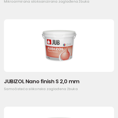
Mikroarmirana siloksanizirana zaglađena žbuka
JUBIZOL Nano finish S 2,0 mm
Samočisteća silikonska zaglađena žbuka