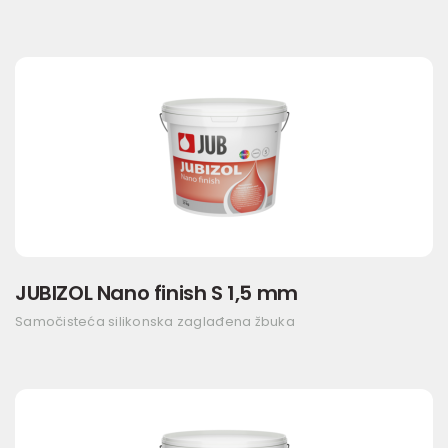
JUBIZOL Nano finish S 1,5 mm
Samočisteća silikonska zaglađena žbuka