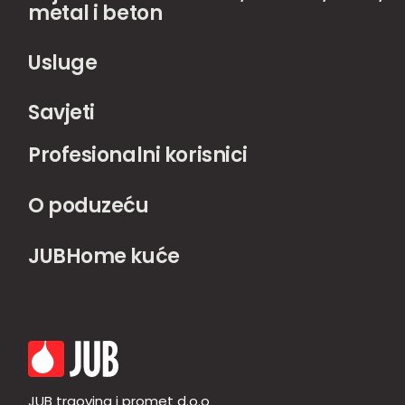
metal i beton
Usluge
Savjeti
Profesionalni korisnici
O poduzeću
JUBHome kuće
JUB trgovina i promet d.o.o