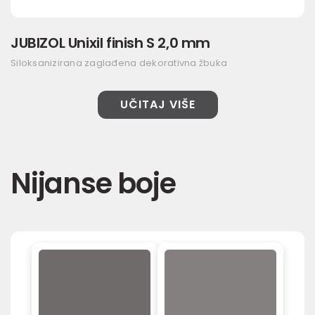
JUBIZOL Unixil finish S 2,0 mm
Siloksanizirana zaglađena dekorativna žbuka
UČITAJ VIŠE
Nijanse boje