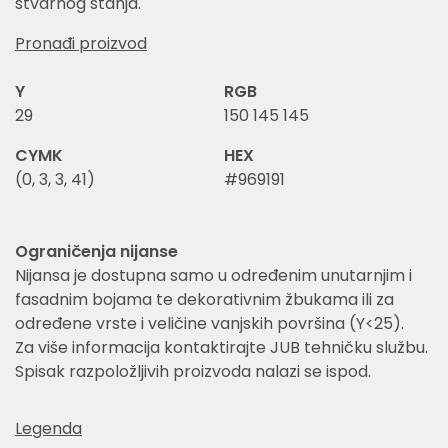
stvarnog stanja.
Pronađi proizvod
Y
RGB
29
150 145 145
CYMK
HEX
(0, 3, 3, 41)
#969191
Ograničenja nijanse
Nijansa je dostupna samo u određenim unutarnjim i
fasadnim bojama te dekorativnim žbukama ili za
određene vrste i veličine vanjskih površina (Y<25).
Za više informacija kontaktirajte JUB tehničku službu.
Spisak razpoložljivih proizvoda nalazi se ispod.
Legenda